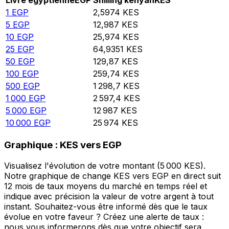
Livre égyptienne
EGP
Shilling kényan
KES
1
EGP
2,5974
KES
5
EGP
12,987
KES
10
EGP
25,974
KES
25
EGP
64,9351
KES
50
EGP
129,87
KES
100
EGP
259,74
KES
500
EGP
1 298,7
KES
1 000
EGP
2 597,4
KES
5 000
EGP
12 987
KES
10 000
EGP
25 974
KES
Graphique : KES vers EGP
Visualisez l'évolution de votre montant (5 000 KES).
Notre graphique de change KES vers EGP en direct suit
12 mois de taux moyens du marché en temps réel et
indique avec précision la valeur de votre argent à tout
instant. Souhaitez-vous être informé dès que le taux
évolue en votre faveur ? Créez une alerte de taux :
nous vous informerons dès que votre objectif sera