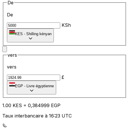
De
De
KSh
KES
-
Shilling kényan
vers
vers
£
EGP
-
Livre égyptienne
1.00
KES
=
0,
384999
EGP
Taux interbancaire à 16:23 UTC