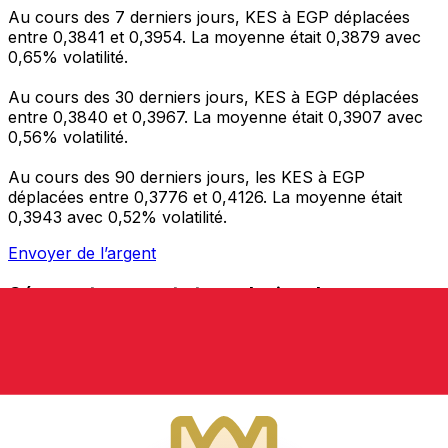
Au cours des 7 derniers jours, KES à EGP déplacées
entre 0,3841 et 0,3954. La moyenne était 0,3879 avec
0,65% volatilité.
Au cours des 30 derniers jours, KES à EGP déplacées
entre 0,3840 et 0,3967. La moyenne était 0,3907 avec
0,56% volatilité.
Au cours des 90 derniers jours, les KES à EGP
déplacées entre 0,3776 et 0,4126. La moyenne était
0,3943 avec 0,52% volatilité.
Envoyer de l’argent
Gérez votre argent et vos devises lorsque vous
êtes en déplacement
L'application Xe réunit toutes les fonctionnalités
nécessaires pour vos transferts d'argent internationaux
et la gestion de vos devises. Convertissez des devises,
programmez des alertes de taux et transférez de
l'argent à l'étranger sans frais cachés. Téléchargez