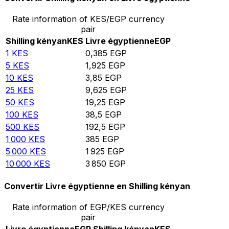
Rate information of KES/EGP currency
pair
Shilling kényan
KES
Livre égyptienne
EGP
1
KES
0,385
EGP
5
KES
1,925
EGP
10
KES
3,85
EGP
25
KES
9,625
EGP
50
KES
19,25
EGP
100
KES
38,5
EGP
500
KES
192,5
EGP
1 000
KES
385
EGP
5 000
KES
1 925
EGP
10 000
KES
3 850
EGP
Convertir Livre égyptienne en Shilling kényan
Rate information of EGP/KES currency
pair