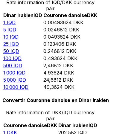
Rate information of IQD/DKK currency
pair
Dinar irakien
IQD
Couronne danoise
DKK
1
IQD
0,00493624
DKK
5
IQD
0,0246812
DKK
10
IQD
0,0493624
DKK
25
IQD
0,123406
DKK
50
IQD
0,246812
DKK
100
IQD
0,493624
DKK
500
IQD
2,46812
DKK
1 000
IQD
4,93624
DKK
5 000
IQD
24,6812
DKK
10 000
IQD
49,3624
DKK
Convertir Couronne danoise en Dinar irakien
Rate information of DKK/IQD currency
pair
Couronne danoise
DKK
Dinar irakien
IQD
1
DKK
202,583
IQD