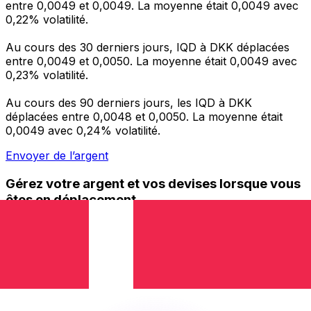
entre 0,0049 et 0,0049. La moyenne était 0,0049 avec
0,22% volatilité.
Au cours des 30 derniers jours, IQD à DKK déplacées
entre 0,0049 et 0,0050. La moyenne était 0,0049 avec
0,23% volatilité.
Au cours des 90 derniers jours, les IQD à DKK
déplacées entre 0,0048 et 0,0050. La moyenne était
0,0049 avec 0,24% volatilité.
Envoyer de l’argent
Gérez votre argent et vos devises lorsque vous
êtes en déplacement
L'application Xe réunit toutes les fonctionnalités
nécessaires pour vos transferts d'argent internationaux
et la gestion de vos devises. Convertissez des devises,
programmez des alertes de taux et transférez de
l'argent à l'étranger sans frais cachés. Téléchargez
l'application dès aujourd'hui !