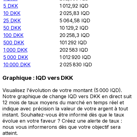
5
DKK
1 012,92
IQD
10
DKK
2 025,83
IQD
25
DKK
5 064,58
IQD
50
DKK
10 129,2
IQD
100
DKK
20 258,3
IQD
500
DKK
101 292
IQD
1 000
DKK
202 583
IQD
5 000
DKK
1 012 920
IQD
10 000
DKK
2 025 830
IQD
Graphique : IQD vers DKK
Visualisez l'évolution de votre montant (5 000 IQD).
Notre graphique de change IQD vers DKK en direct suit
12 mois de taux moyens du marché en temps réel et
indique avec précision la valeur de votre argent à tout
instant. Souhaitez-vous être informé dès que le taux
évolue en votre faveur ? Créez une alerte de taux :
nous vous informerons dès que votre objectif sera
atteint.