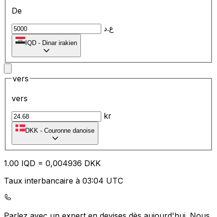
De
ع.د
IQD
-
Dinar irakien
vers
vers
kr
DKK
-
Couronne danoise
1.00
IQD
=
0,
004936
DKK
Taux interbancaire à 03:04 UTC
Parlez avec un expert en devises dès aujourd'hui.
Nous