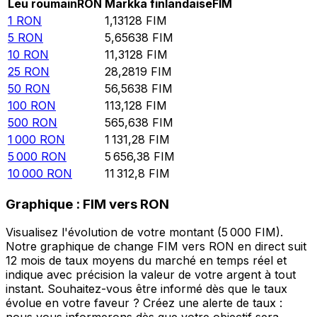
Leu roumain
RON
Markka finlandaise
FIM
1
RON
1,13128
FIM
5
RON
5,65638
FIM
10
RON
11,3128
FIM
25
RON
28,2819
FIM
50
RON
56,5638
FIM
100
RON
113,128
FIM
500
RON
565,638
FIM
1 000
RON
1 131,28
FIM
5 000
RON
5 656,38
FIM
10 000
RON
11 312,8
FIM
Graphique : FIM vers RON
Visualisez l'évolution de votre montant (5 000 FIM).
Notre graphique de change FIM vers RON en direct suit
12 mois de taux moyens du marché en temps réel et
indique avec précision la valeur de votre argent à tout
instant. Souhaitez-vous être informé dès que le taux
évolue en votre faveur ? Créez une alerte de taux :