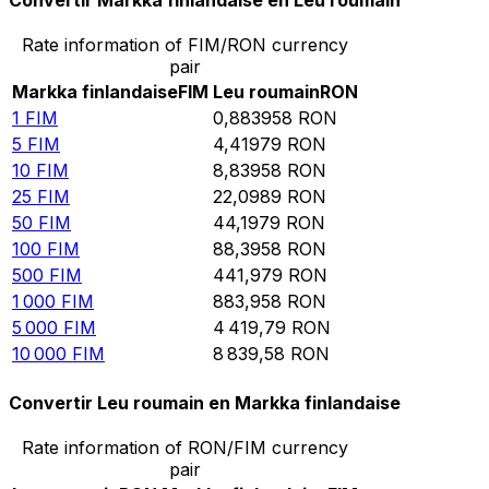
Convertir Markka finlandaise en Leu roumain
Rate information of FIM/RON currency
pair
Markka finlandaise
FIM
Leu roumain
RON
1
FIM
0,883958
RON
5
FIM
4,41979
RON
10
FIM
8,83958
RON
25
FIM
22,0989
RON
50
FIM
44,1979
RON
100
FIM
88,3958
RON
500
FIM
441,979
RON
1 000
FIM
883,958
RON
5 000
FIM
4 419,79
RON
10 000
FIM
8 839,58
RON
Convertir Leu roumain en Markka finlandaise
Rate information of RON/FIM currency
pair