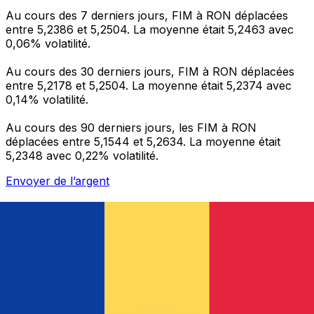
Au cours des 7 derniers jours, FIM à RON déplacées
entre 5,2386 et 5,2504. La moyenne était 5,2463 avec
0,06% volatilité.
Au cours des 30 derniers jours, FIM à RON déplacées
entre 5,2178 et 5,2504. La moyenne était 5,2374 avec
0,14% volatilité.
Au cours des 90 derniers jours, les FIM à RON
déplacées entre 5,1544 et 5,2634. La moyenne était
5,2348 avec 0,22% volatilité.
Envoyer de l’argent
Gérez votre argent et vos devises lorsque vous
êtes en déplacement
L'application Xe réunit toutes les fonctionnalités
nécessaires pour vos transferts d'argent internationaux
et la gestion de vos devises. Convertissez des devises,
programmez des alertes de taux et transférez de
l'argent à l'étranger sans frais cachés. Téléchargez