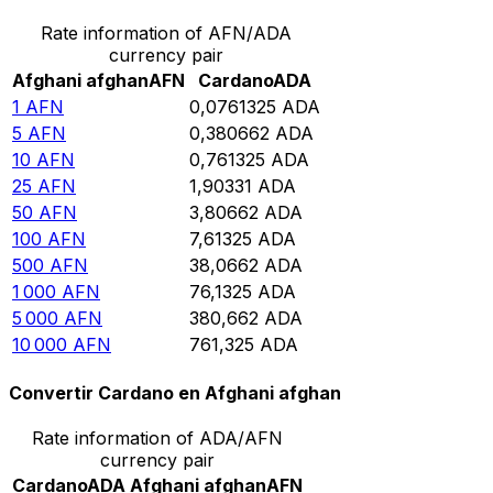
Rate information of AFN/ADA
currency pair
Afghani afghan
AFN
Cardano
ADA
1
AFN
0,0761325
ADA
5
AFN
0,380662
ADA
10
AFN
0,761325
ADA
25
AFN
1,90331
ADA
50
AFN
3,80662
ADA
100
AFN
7,61325
ADA
500
AFN
38,0662
ADA
1 000
AFN
76,1325
ADA
5 000
AFN
380,662
ADA
10 000
AFN
761,325
ADA
Convertir Cardano en Afghani afghan
Rate information of ADA/AFN
currency pair
Cardano
ADA
Afghani afghan
AFN