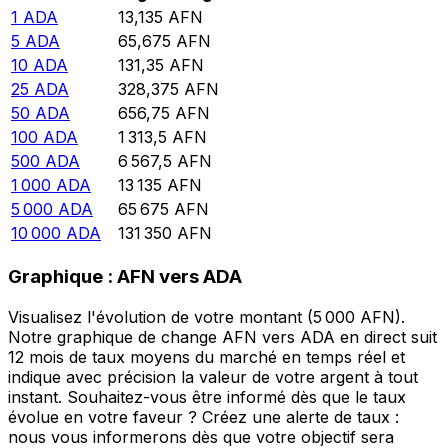
1
ADA
13,135
AFN
5
ADA
65,675
AFN
10
ADA
131,35
AFN
25
ADA
328,375
AFN
50
ADA
656,75
AFN
100
ADA
1 313,5
AFN
500
ADA
6 567,5
AFN
1 000
ADA
13 135
AFN
5 000
ADA
65 675
AFN
10 000
ADA
131 350
AFN
Graphique : AFN vers ADA
Visualisez l'évolution de votre montant (5 000 AFN).
Notre graphique de change AFN vers ADA en direct suit
12 mois de taux moyens du marché en temps réel et
indique avec précision la valeur de votre argent à tout
instant. Souhaitez-vous être informé dès que le taux
évolue en votre faveur ? Créez une alerte de taux :
nous vous informerons dès que votre objectif sera