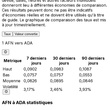
devise, dates, heures et autres facteurs individuels
donneront lieu à différentes économies de comparaison.
Ces résultats peuvent donc ne pas être indicatifs
d'économies réelles et ne doivent être utilisés qu'à titre
de guide. Le graphique de comparaison des taux est mis
à jour trimestriellement.
Taux
Valeur convertie
1 AFN vers ADA
7 derniers
30 derniers
90 derniers
Métrique
jours
jours
jours
Haut
0,0902
0,0983
0,1087
Bas
0,0757
0,0757
0,0553
Moyenne
0,0826
0,0895
0,0846
Volatilité
3,17%
3,46%
3,93%
AFN à ADA statistiques