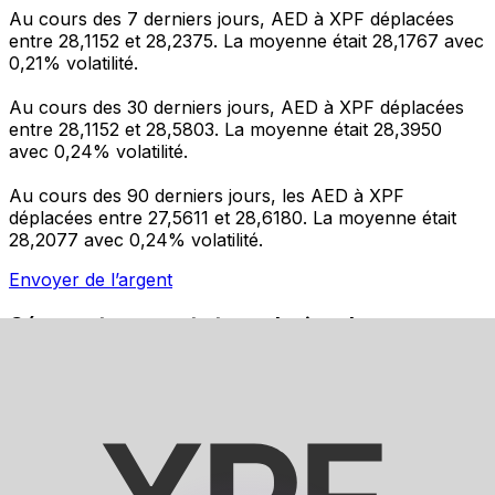
Au cours des 7 derniers jours, AED à XPF déplacées
entre 28,1152 et 28,2375. La moyenne était 28,1767 avec
0,21% volatilité.
Au cours des 30 derniers jours, AED à XPF déplacées
entre 28,1152 et 28,5803. La moyenne était 28,3950
avec 0,24% volatilité.
Au cours des 90 derniers jours, les AED à XPF
déplacées entre 27,5611 et 28,6180. La moyenne était
28,2077 avec 0,24% volatilité.
Envoyer de l’argent
Gérez votre argent et vos devises lorsque vous
êtes en déplacement
L'application Xe réunit toutes les fonctionnalités
nécessaires pour vos transferts d'argent internationaux
et la gestion de vos devises. Convertissez des devises,
programmez des alertes de taux et transférez de
l'argent à l'étranger sans frais cachés. Téléchargez