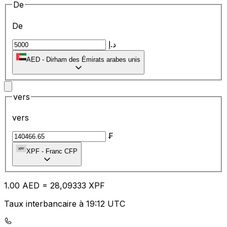
De
De
د.إ
AED
-
Dirham des Émirats arabes unis
vers
vers
₣
XPF
-
Franc CFP
1.00
AED
=
28
,09333
XPF
Taux interbancaire à 19:12 UTC