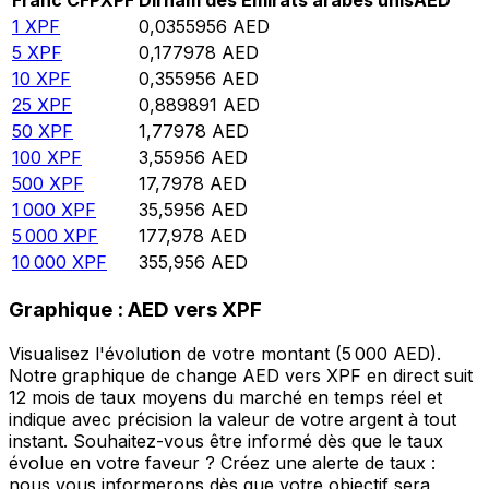
Franc CFP
XPF
Dirham des Émirats arabes unis
AED
1
XPF
0,0355956
AED
5
XPF
0,177978
AED
10
XPF
0,355956
AED
25
XPF
0,889891
AED
50
XPF
1,77978
AED
100
XPF
3,55956
AED
500
XPF
17,7978
AED
1 000
XPF
35,5956
AED
5 000
XPF
177,978
AED
10 000
XPF
355,956
AED
Graphique : AED vers XPF
Visualisez l'évolution de votre montant (5 000 AED).
Notre graphique de change AED vers XPF en direct suit
12 mois de taux moyens du marché en temps réel et
indique avec précision la valeur de votre argent à tout
instant. Souhaitez-vous être informé dès que le taux
évolue en votre faveur ? Créez une alerte de taux :
nous vous informerons dès que votre objectif sera