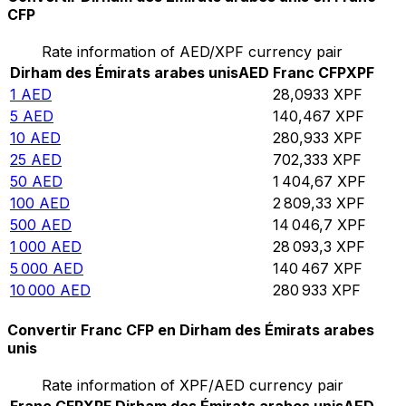
CFP
Rate information of AED/XPF currency pair
Dirham des Émirats arabes unis
AED
Franc CFP
XPF
1
AED
28,0933
XPF
5
AED
140,467
XPF
10
AED
280,933
XPF
25
AED
702,333
XPF
50
AED
1 404,67
XPF
100
AED
2 809,33
XPF
500
AED
14 046,7
XPF
1 000
AED
28 093,3
XPF
5 000
AED
140 467
XPF
10 000
AED
280 933
XPF
Convertir Franc CFP en Dirham des Émirats arabes
unis
Rate information of XPF/AED currency pair