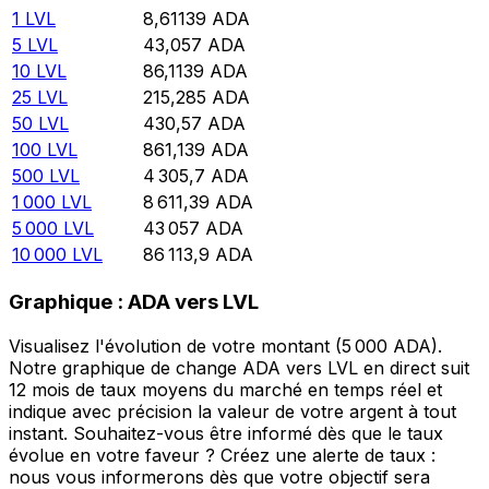
1
LVL
8,61139
ADA
5
LVL
43,057
ADA
10
LVL
86,1139
ADA
25
LVL
215,285
ADA
50
LVL
430,57
ADA
100
LVL
861,139
ADA
500
LVL
4 305,7
ADA
1 000
LVL
8 611,39
ADA
5 000
LVL
43 057
ADA
10 000
LVL
86 113,9
ADA
Graphique : ADA vers LVL
Visualisez l'évolution de votre montant (5 000 ADA).
Notre graphique de change ADA vers LVL en direct suit
12 mois de taux moyens du marché en temps réel et
indique avec précision la valeur de votre argent à tout
instant. Souhaitez-vous être informé dès que le taux
évolue en votre faveur ? Créez une alerte de taux :
nous vous informerons dès que votre objectif sera