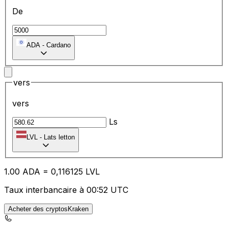
De
ADA
-
Cardano
vers
vers
Ls
LVL
-
Lats letton
1.00
ADA
=
0,
116125
LVL
Taux interbancaire à 00:52 UTC
Acheter des cryptosKraken