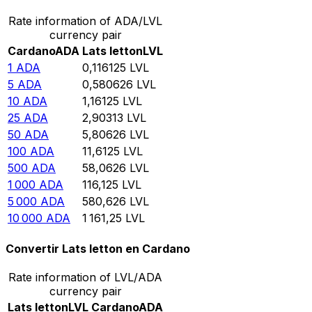
Rate information of ADA/LVL
currency pair
Cardano
ADA
Lats letton
LVL
1
ADA
0,116125
LVL
5
ADA
0,580626
LVL
10
ADA
1,16125
LVL
25
ADA
2,90313
LVL
50
ADA
5,80626
LVL
100
ADA
11,6125
LVL
500
ADA
58,0626
LVL
1 000
ADA
116,125
LVL
5 000
ADA
580,626
LVL
10 000
ADA
1 161,25
LVL
Convertir Lats letton en Cardano
Rate information of LVL/ADA
currency pair
Lats letton
LVL
Cardano
ADA