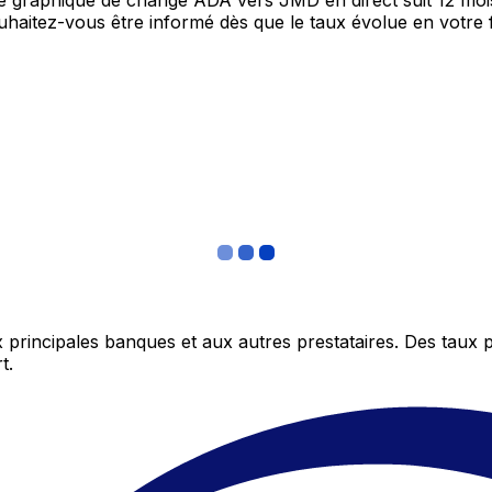
tre graphique de change ADA vers JMD en direct suit 12 mo
Souhaitez-vous être informé dès que le taux évolue en votre
 principales banques et aux autres prestataires. Des taux 
t.