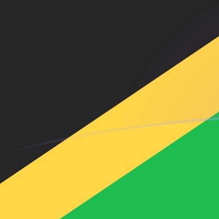
Le taux de change de ADA vers JMD a
Convertir Cardano en Dollar jamaïcain
Rate information of ADA/JMD
currency pair
Cardano
ADA
Dollar jamaïcain
JMD
1
ADA
31,8152
JMD
5
ADA
159,076
JMD
10
ADA
318,152
JMD
25
ADA
795,38
JMD
50
ADA
1 590,76
JMD
100
ADA
3 181,52
JMD
500
ADA
15 907,6
JMD
1 000
ADA
31 815,2
JMD
5 000
ADA
159 076
JMD
10 000
ADA
318 152
JMD