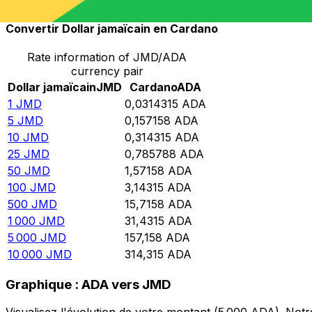
Convertir Dollar jamaïcain en Cardano
Rate information of JMD/ADA
currency pair
Dollar jamaïcain
JMD
Cardano
ADA
1
JMD
0,0314315
ADA
5
JMD
0,157158
ADA
10
JMD
0,314315
ADA
25
JMD
0,785788
ADA
50
JMD
1,57158
ADA
100
JMD
3,14315
ADA
500
JMD
15,7158
ADA
1 000
JMD
31,4315
ADA
5 000
JMD
157,158
ADA
10 000
JMD
314,315
ADA
Graphique : ADA vers JMD