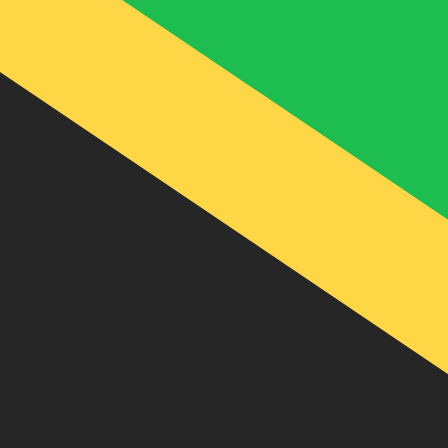
J$
JMD
-
Dollar jamaïcain
1.00
ADA
=
31
,81519
JMD
Taux interbancaire à 22:47 UTC
Acheter des cryptosKraken
Parlez avec un expert en devises dès aujourd'hui.
Nous p
Planifier un appel
Nous utilisons le taux de marché moyen pour notre conv
d'argent.
Vérifiez les taux d'envoi.
Saviez-vous que vous pouvez envoyer de l'argent à l'étr
Inscrivez-vous aujourd'hui