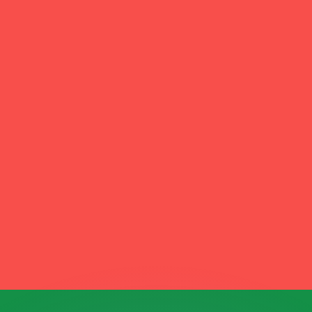
ouvons battre les taux des concurrents.
ertisseur. Le taux est donné à titre d'information seulemen
anger avec Xe ?