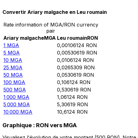
Convertir Ariary malgache en Leu roumain
Rate information of MGA/RON currency
pair
Ariary malgache
MGA
Leu roumain
RON
1
MGA
0,00106124
RON
5
MGA
0,00530619
RON
10
MGA
0,0106124
RON
25
MGA
0,0265309
RON
50
MGA
0,0530619
RON
100
MGA
0,106124
RON
500
MGA
0,530619
RON
1 000
MGA
1,06124
RON
5 000
MGA
5,30619
RON
10 000
MGA
10,6124
RON
Graphique : RON vers MGA
Visualisez l'évolution de votre montant (500 RON). Notr