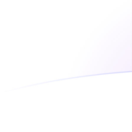
Le taux de change de RON vers MGA a
Convertir Leu roumain en Ariary malgache
Rate information of RON/MGA currency
pair
Leu roumain
RON
Ariary malgache
MGA
1
RON
942,296
MGA
5
RON
4 711,48
MGA
10
RON
9 422,96
MGA
25
RON
23 557,4
MGA
50
RON
47 114,8
MGA
100
RON
94 229,6
MGA
500
RON
471 148
MGA
1 000
RON
942 296
MGA
5 000
RON
4 711 480
MGA
10 000
RON
9 422 960
MGA