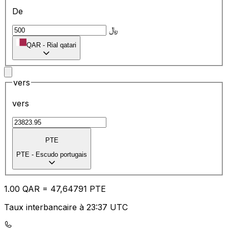
De
﷼
QAR
-
Rial qatari
vers
vers
PTE
PTE
-
Escudo portugais
1.00
QAR
=
47
,64791
PTE
Taux interbancaire à 23:37 UTC