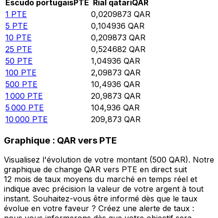
Escudo portugais
PTE
Rial qatari
QAR
1
PTE
0,0209873
QAR
5
PTE
0,104936
QAR
10
PTE
0,209873
QAR
25
PTE
0,524682
QAR
50
PTE
1,04936
QAR
100
PTE
2,09873
QAR
500
PTE
10,4936
QAR
1 000
PTE
20,9873
QAR
5 000
PTE
104,936
QAR
10 000
PTE
209,873
QAR
Graphique : QAR vers PTE
Visualisez l'évolution de votre montant (500 QAR). Notre
graphique de change QAR vers PTE en direct suit
12 mois de taux moyens du marché en temps réel et
indique avec précision la valeur de votre argent à tout
instant. Souhaitez-vous être informé dès que le taux
évolue en votre faveur ? Créez une alerte de taux :