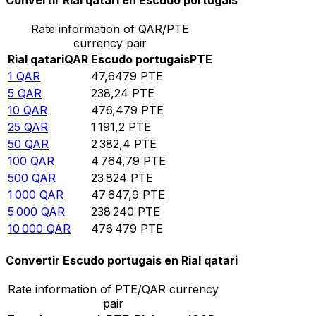
Convertir Rial qatari en Escudo portugais
Rate information of QAR/PTE
currency pair
Rial qatari
QAR
Escudo portugais
PTE
1
QAR
47,6479
PTE
5
QAR
238,24
PTE
10
QAR
476,479
PTE
25
QAR
1 191,2
PTE
50
QAR
2 382,4
PTE
100
QAR
4 764,79
PTE
500
QAR
23 824
PTE
1 000
QAR
47 647,9
PTE
5 000
QAR
238 240
PTE
10 000
QAR
476 479
PTE
Convertir Escudo portugais en Rial qatari
Rate information of PTE/QAR currency
pair