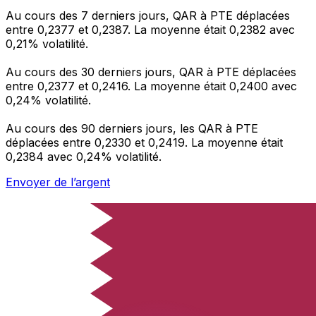
Au cours des 7 derniers jours, QAR à PTE déplacées
entre 0,2377 et 0,2387. La moyenne était 0,2382 avec
0,21% volatilité.
Au cours des 30 derniers jours, QAR à PTE déplacées
entre 0,2377 et 0,2416. La moyenne était 0,2400 avec
0,24% volatilité.
Au cours des 90 derniers jours, les QAR à PTE
déplacées entre 0,2330 et 0,2419. La moyenne était
0,2384 avec 0,24% volatilité.
Envoyer de l’argent
Gérez votre argent et vos devises lorsque vous
êtes en déplacement
L'application Xe réunit toutes les fonctionnalités
nécessaires pour vos transferts d'argent internationaux
et la gestion de vos devises. Convertissez des devises,
programmez des alertes de taux et transférez de
l'argent à l'étranger sans frais cachés. Téléchargez