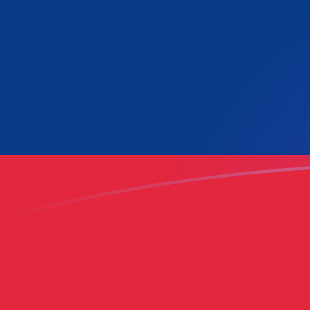
Le taux de change de LUF vers LAK a
Convertir Franc luxembourgeois en Kip laotien
Rate information of LUF/LAK currency pair
Franc luxembourgeois
LUF
Kip laotien
LAK
1
LUF
646,069
LAK
5
LUF
3 230,35
LAK
10
LUF
6 460,69
LAK
25
LUF
16 151,7
LAK
50
LUF
32 303,5
LAK
100
LUF
64 606,9
LAK
500
LUF
323 035
LAK
1 000
LUF
646 069
LAK
5 000
LUF
3 230 350
LAK
10 000
LUF
6 460 690
LAK