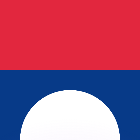
ouvons battre les taux des concurrents.
ertisseur. Le taux est donné à titre d'information seulemen
anger avec Xe ?