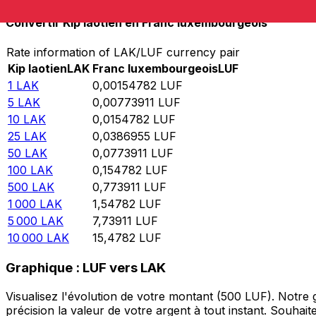
Convertir Kip laotien en Franc luxembourgeois
Rate information of LAK/LUF currency pair
Kip laotien
LAK
Franc luxembourgeois
LUF
1
LAK
0,00154782
LUF
5
LAK
0,00773911
LUF
10
LAK
0,0154782
LUF
25
LAK
0,0386955
LUF
50
LAK
0,0773911
LUF
100
LAK
0,154782
LUF
500
LAK
0,773911
LUF
1 000
LAK
1,54782
LUF
5 000
LAK
7,73911
LUF
10 000
LAK
15,4782
LUF
Graphique : LUF vers LAK
Visualisez l'évolution de votre montant (500 LUF). Notre
précision la valeur de votre argent à tout instant. Souha