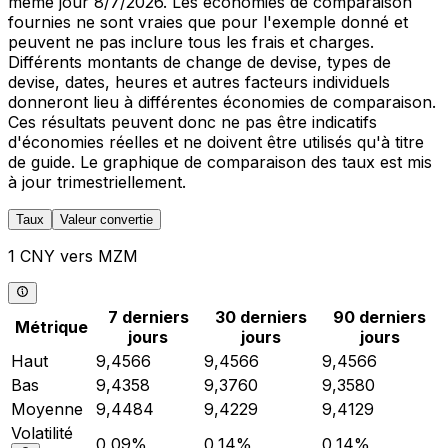
même jour 8/7/2026. Les économies de comparaison
fournies ne sont vraies que pour l'exemple donné et
peuvent ne pas inclure tous les frais et charges.
Différents montants de change de devise, types de
devise, dates, heures et autres facteurs individuels
donneront lieu à différentes économies de comparaison.
Ces résultats peuvent donc ne pas être indicatifs
d'économies réelles et ne doivent être utilisés qu'à titre
de guide. Le graphique de comparaison des taux est mis
à jour trimestriellement.
Taux
Valeur convertie
1 CNY vers MZM
7 derniers
30 derniers
90 derniers
Métrique
jours
jours
jours
Haut
9,4566
9,4566
9,4566
Bas
9,4358
9,3760
9,3580
Moyenne
9,4484
9,4229
9,4129
Volatilité
0,09%
0,14%
0,14%