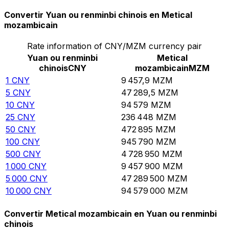
Convertir Yuan ou renminbi chinois en Metical
mozambicain
Rate information of CNY/MZM currency pair
Yuan ou renminbi
Metical
chinois
CNY
mozambicain
MZM
1
CNY
9 457,9
MZM
5
CNY
47 289,5
MZM
10
CNY
94 579
MZM
25
CNY
236 448
MZM
50
CNY
472 895
MZM
100
CNY
945 790
MZM
500
CNY
4 728 950
MZM
1 000
CNY
9 457 900
MZM
5 000
CNY
47 289 500
MZM
10 000
CNY
94 579 000
MZM
Convertir Metical mozambicain en Yuan ou renminbi
chinois