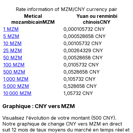
Rate information of MZM/CNY currency pair
Metical
Yuan ou renminbi
mozambicain
MZM
chinois
CNY
1
MZM
0,000105732
CNY
5
MZM
0,000528658
CNY
10
MZM
0,00105732
CNY
25
MZM
0,00264329
CNY
50
MZM
0,00528658
CNY
100
MZM
0,0105732
CNY
500
MZM
0,0528658
CNY
1 000
MZM
0,105732
CNY
5 000
MZM
0,528658
CNY
10 000
MZM
1,05732
CNY
Graphique : CNY vers MZM
Visualisez l'évolution de votre montant (500 CNY).
Notre graphique de change CNY vers MZM en direct
suit 12 mois de taux moyens du marché en temps réel et