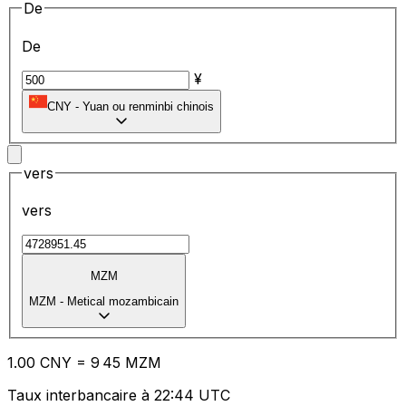
De
De
¥
CNY
-
Yuan ou renminbi chinois
vers
vers
MZM
MZM
-
Metical mozambicain
1.00
CNY
=
9
45
MZM
Taux interbancaire à 22:44 UTC