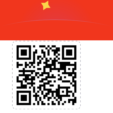
nécessaires pour vos transferts d'argent internationaux
et la gestion de vos devises. Convertissez des devises,
programmez des alertes de taux et transférez de
l'argent à l'étranger sans frais cachés. Téléchargez
l'application dès aujourd'hui !