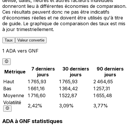
devise, dates, heures et autres facteurs individuels
donneront lieu à différentes économies de comparaison.
Ces résultats peuvent donc ne pas être indicatifs
d'économies réelles et ne doivent être utilisés qu'à titre
de guide. Le graphique de comparaison des taux est mis
à jour trimestriellement.
Taux
Valeur convertie
1 ADA vers GNF
7 derniers
30 derniers
90 derniers
Métrique
jours
jours
jours
Haut
1 765,93
1 765,93
2 464,65
Bas
1 661,16
1 364,42
1 257,31
Moyenne
1 716,60
1 522,87
1 655,48
Volatilité
2,42%
3,09%
3,77%
ADA à GNF statistiques