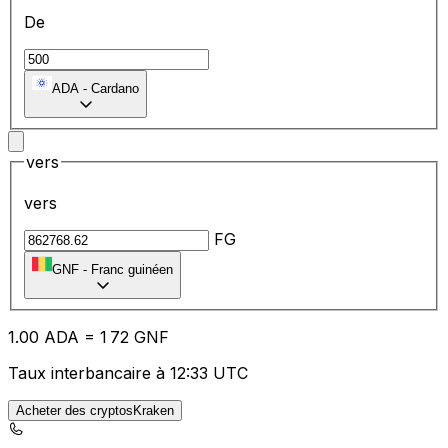
De
ADA
-
Cardano
vers
vers
FG
GNF
-
Franc guinéen
1.00
ADA
=
1
72
GNF
Taux interbancaire à 12:33 UTC
Acheter des cryptosKraken