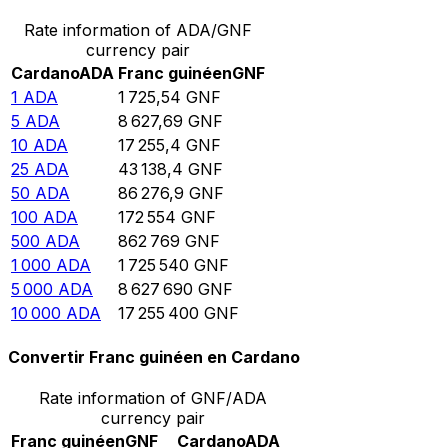
Rate information of ADA/GNF
currency pair
Cardano
ADA
Franc guinéen
GNF
1
ADA
1 725,54
GNF
5
ADA
8 627,69
GNF
10
ADA
17 255,4
GNF
25
ADA
43 138,4
GNF
50
ADA
86 276,9
GNF
100
ADA
172 554
GNF
500
ADA
862 769
GNF
1 000
ADA
1 725 540
GNF
5 000
ADA
8 627 690
GNF
10 000
ADA
17 255 400
GNF
Convertir Franc guinéen en Cardano
Rate information of GNF/ADA
currency pair
Franc guinéen
GNF
Cardano
ADA