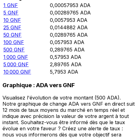
1
GNF
0,00057953
ADA
5
GNF
0,00289765
ADA
10
GNF
0,0057953
ADA
25
GNF
0,0144882
ADA
50
GNF
0,0289765
ADA
100
GNF
0,057953
ADA
500
GNF
0,289765
ADA
1 000
GNF
0,57953
ADA
5 000
GNF
2,89765
ADA
10 000
GNF
5,7953
ADA
Graphique : ADA vers GNF
Visualisez l'évolution de votre montant (500 ADA).
Notre graphique de change ADA vers GNF en direct suit
12 mois de taux moyens du marché en temps réel et
indique avec précision la valeur de votre argent à tout
instant. Souhaitez-vous être informé dès que le taux
évolue en votre faveur ? Créez une alerte de taux :
nous vous informerons dès que votre objectif sera