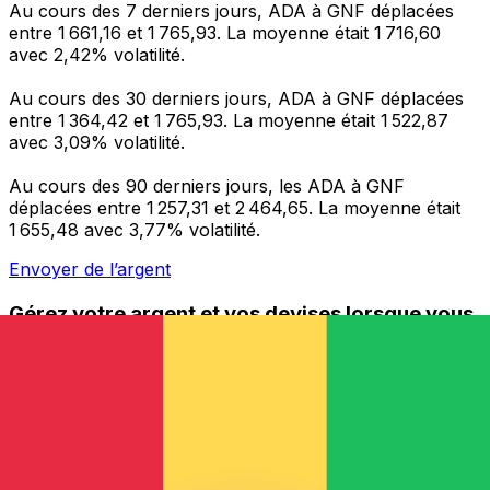
Au cours des 7 derniers jours, ADA à GNF déplacées
entre 1 661,16 et 1 765,93. La moyenne était 1 716,60
avec 2,42% volatilité.
Au cours des 30 derniers jours, ADA à GNF déplacées
entre 1 364,42 et 1 765,93. La moyenne était 1 522,87
avec 3,09% volatilité.
Au cours des 90 derniers jours, les ADA à GNF
déplacées entre 1 257,31 et 2 464,65. La moyenne était
1 655,48 avec 3,77% volatilité.
Envoyer de l’argent
Gérez votre argent et vos devises lorsque vous
êtes en déplacement
L'application Xe réunit toutes les fonctionnalités
nécessaires pour vos transferts d'argent internationaux
et la gestion de vos devises. Convertissez des devises,
programmez des alertes de taux et transférez de
l'argent à l'étranger sans frais cachés. Téléchargez