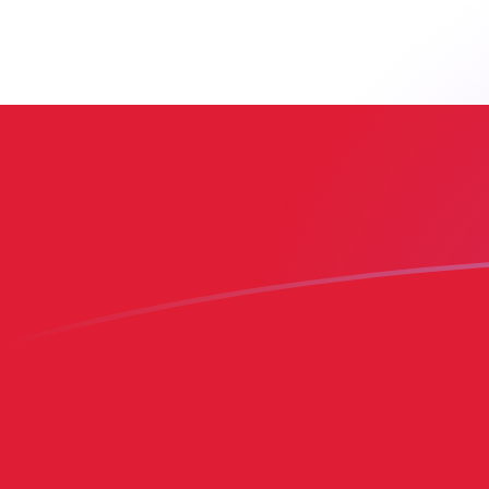
Le taux de change de ADA vers DOP a
Convertir Cardano en Peso dominicain
Rate information of ADA/DOP
currency pair
Cardano
ADA
Peso dominicain
DOP
1
ADA
11,6339
DOP
5
ADA
58,1697
DOP
10
ADA
116,339
DOP
25
ADA
290,849
DOP
50
ADA
581,697
DOP
100
ADA
1 163,39
DOP
500
ADA
5 816,97
DOP
1 000
ADA
11 633,9
DOP
5 000
ADA
58 169,7
DOP
10 000
ADA
116 339
DOP