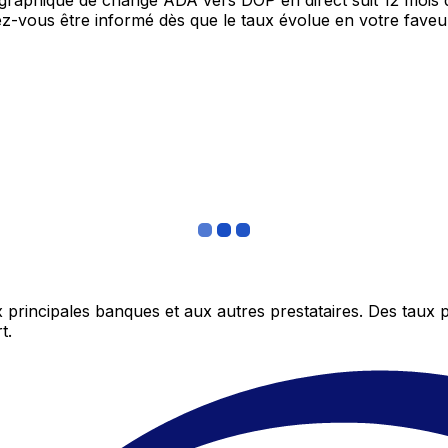
e graphique de change ADA vers DOP en direct suit 12 mois
itez-vous être informé dès que le taux évolue en votre fav
 principales banques et aux autres prestataires. Des taux 
t.