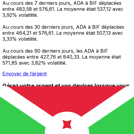
Au cours des 7 derniers jours, ADA à BIF déplacées
entre 483,58 et 576,61. La moyenne était 537,12 avec
3,92% volatilité.
Au cours des 30 derniers jours, ADA à BIF déplacées
entre 464,21 et 576,61. La moyenne était 507,13 avec
3,33% volatilité.
Au cours des 90 derniers jours, les ADA à BIF
déplacées entre 427,76 et 840,33. La moyenne était
571,85 avec 3,82% volatilité.
Envoyer de l’argent
Gérez votre argent et vos devises lorsque vous
êtes en déplacement
L'application Xe réunit toutes les fonctionnalités
nécessaires pour vos transferts d'argent internationaux
et la gestion de vos devises. Convertissez des devises,
programmez des alertes de taux et transférez de
l'argent à l'étranger sans frais cachés. Téléchargez