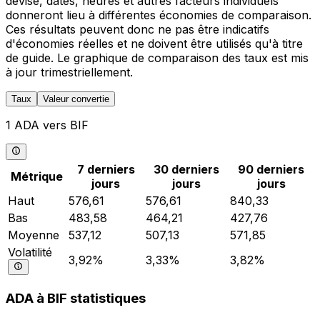
devise, dates, heures et autres facteurs individuels
donneront lieu à différentes économies de comparaison.
Ces résultats peuvent donc ne pas être indicatifs
d'économies réelles et ne doivent être utilisés qu'à titre
de guide. Le graphique de comparaison des taux est mis
à jour trimestriellement.
Taux
Valeur convertie
1 ADA vers BIF
7 derniers
30 derniers
90 derniers
Métrique
jours
jours
jours
Haut
576,61
576,61
840,33
Bas
483,58
464,21
427,76
Moyenne
537,12
507,13
571,85
Volatilité
3,92%
3,33%
3,82%
ADA à BIF statistiques