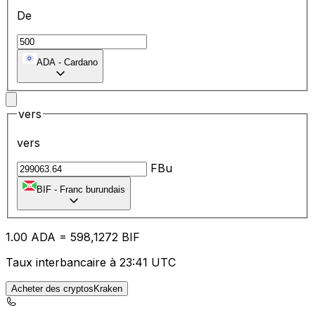
De
ADA
-
Cardano
vers
vers
FBu
BIF
-
Franc burundais
1.00
ADA
=
59
8,1272
BIF
Taux interbancaire à 23:41 UTC
Acheter des cryptosKraken