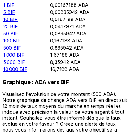
1
BIF
0,00167188
ADA
5
BIF
0,00835942
ADA
10
BIF
0,0167188
ADA
25
BIF
0,0417971
ADA
50
BIF
0,0835942
ADA
100
BIF
0,167188
ADA
500
BIF
0,835942
ADA
1 000
BIF
1,67188
ADA
5 000
BIF
8,35942
ADA
10 000
BIF
16,7188
ADA
Graphique : ADA vers BIF
Visualisez l'évolution de votre montant (500 ADA).
Notre graphique de change ADA vers BIF en direct suit
12 mois de taux moyens du marché en temps réel et
indique avec précision la valeur de votre argent à tout
instant. Souhaitez-vous être informé dès que le taux
évolue en votre faveur ? Créez une alerte de taux :
nous vous informerons dès que votre objectif sera