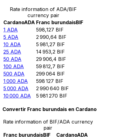
Rate information of ADA/BIF
currency pair
Cardano
ADA
Franc burundais
BIF
1
ADA
598,127
BIF
5
ADA
2 990,64
BIF
10
ADA
5 981,27
BIF
25
ADA
14 953,2
BIF
50
ADA
29 906,4
BIF
100
ADA
59 812,7
BIF
500
ADA
299 064
BIF
1 000
ADA
598 127
BIF
5 000
ADA
2 990 640
BIF
10 000
ADA
5 981 270
BIF
Convertir Franc burundais en Cardano
Rate information of BIF/ADA currency
pair
Franc burundais
BIF
Cardano
ADA