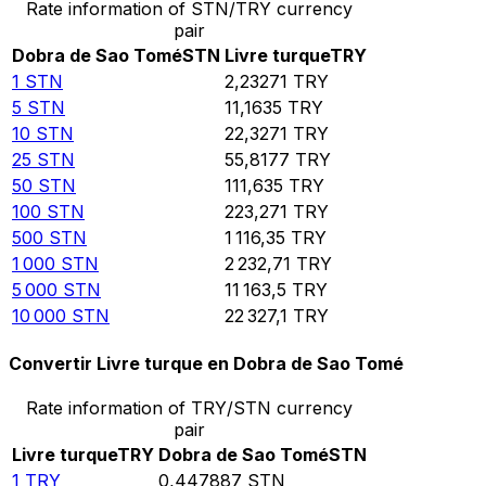
Rate information of STN/TRY currency
pair
Dobra de Sao Tomé
STN
Livre turque
TRY
1
STN
2,23271
TRY
5
STN
11,1635
TRY
10
STN
22,3271
TRY
25
STN
55,8177
TRY
50
STN
111,635
TRY
100
STN
223,271
TRY
500
STN
1 116,35
TRY
1 000
STN
2 232,71
TRY
5 000
STN
11 163,5
TRY
10 000
STN
22 327,1
TRY
Convertir Livre turque en Dobra de Sao Tomé
Rate information of TRY/STN currency
pair
Livre turque
TRY
Dobra de Sao Tomé
STN
1
TRY
0,447887
STN