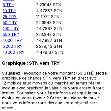
5
TRY
2,23943
STN
10
TRY
4,47887
STN
25
TRY
11,1972
STN
50
TRY
22,3943
STN
100
TRY
44,7887
STN
500
TRY
223,943
STN
1 000
TRY
447,887
STN
5 000
TRY
2 239,43
STN
10 000
TRY
4 478,87
STN
Graphique : STN vers TRY
Visualisez l'évolution de votre montant (50 STN). Notre
graphique de change STN vers TRY en direct suit
12 mois de taux moyens du marché en temps réel et
indique avec précision la valeur de votre argent à tout
instant. Souhaitez-vous être informé dès que le taux
évolue en votre faveur ? Créez une alerte de taux :
nous vous informerons dès que votre objectif sera
atteint.