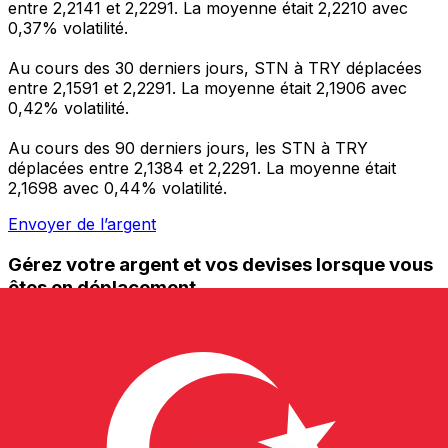
entre 2,2141 et 2,2291. La moyenne était 2,2210 avec
0,37% volatilité.
Au cours des 30 derniers jours, STN à TRY déplacées
entre 2,1591 et 2,2291. La moyenne était 2,1906 avec
0,42% volatilité.
Au cours des 90 derniers jours, les STN à TRY
déplacées entre 2,1384 et 2,2291. La moyenne était
2,1698 avec 0,44% volatilité.
Envoyer de l’argent
Gérez votre argent et vos devises lorsque vous
êtes en déplacement
L'application Xe réunit toutes les fonctionnalités
nécessaires pour vos transferts d'argent internationaux
et la gestion de vos devises. Convertissez des devises,
programmez des alertes de taux et transférez de
l'argent à l'étranger sans frais cachés. Téléchargez
l'application dès aujourd'hui !