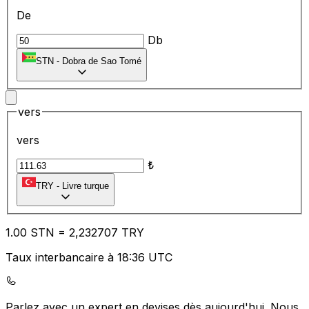
De
Db
STN
-
Dobra de Sao Tomé
vers
vers
₺
TRY
-
Livre turque
1.00
STN
=
2,
232707
TRY
Taux interbancaire à 18:36 UTC
Parlez avec un expert en devises dès aujourd'hui.
Nous