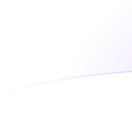
Le taux de change de RON vers MGA a
Convertir Leu roumain en Ariary malgache
Rate information of RON/MGA currency
pair
Leu roumain
RON
Ariary malgache
MGA
1
RON
940,841
MGA
5
RON
4 704,21
MGA
10
RON
9 408,41
MGA
25
RON
23 521
MGA
50
RON
47 042,1
MGA
100
RON
94 084,1
MGA
500
RON
470 421
MGA
1 000
RON
940 841
MGA
5 000
RON
4 704 210
MGA
10 000
RON
9 408 410
MGA