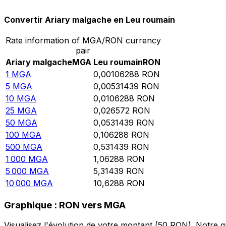
Convertir Ariary malgache en Leu roumain
Rate information of MGA/RON currency
pair
Ariary malgache
MGA
Leu roumain
RON
1
MGA
0,00106288
RON
5
MGA
0,00531439
RON
10
MGA
0,0106288
RON
25
MGA
0,026572
RON
50
MGA
0,0531439
RON
100
MGA
0,106288
RON
500
MGA
0,531439
RON
1 000
MGA
1,06288
RON
5 000
MGA
5,31439
RON
10 000
MGA
10,6288
RON
Graphique : RON vers MGA
Visualisez l'évolution de votre montant (50 RON). Notre