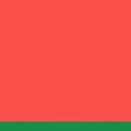
ouvons battre les taux des concurrents.
ertisseur. Le taux est donné à titre d'information seulemen
anger avec Xe ?