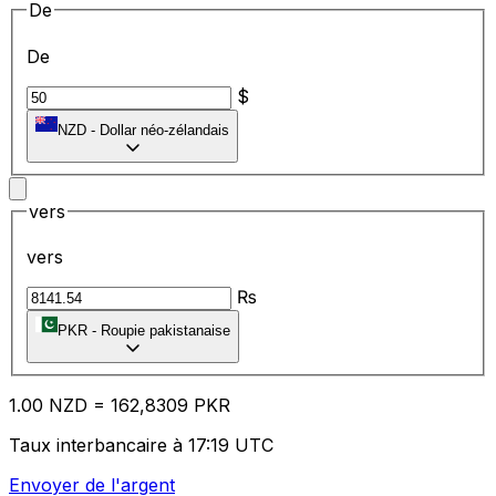
De
De
$
NZD
-
Dollar néo-zélandais
vers
vers
₨
PKR
-
Roupie pakistanaise
1.00
NZD
=
16
2,8309
PKR
Taux interbancaire à 17:19 UTC
Envoyer de l'argent