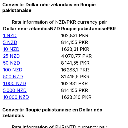
Convertir Dollar néo-zélandais en Roupie
pakistanaise
Rate information of NZD/PKR currency pair
Dollar néo-zélandais
NZD
Roupie pakistanaise
PKR
1
NZD
162,831
PKR
5
NZD
814,155
PKR
10
NZD
1 628,31
PKR
25
NZD
4 070,77
PKR
50
NZD
8 141,55
PKR
100
NZD
16 283,1
PKR
500
NZD
81 415,5
PKR
1 000
NZD
162 831
PKR
5 000
NZD
814 155
PKR
10 000
NZD
1 628 310
PKR
Convertir Roupie pakistanaise en Dollar néo-
zélandais
Rate information of PKR/NZD currency pair