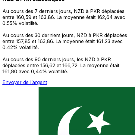
Au cours des 7 derniers jours, NZD à PKR déplacées
entre 160,59 et 163,86. La moyenne était 162,64 avec
0,55% volatilité.
Au cours des 30 derniers jours, NZD à PKR déplacées
entre 157,85 et 163,86. La moyenne était 161,23 avec
0,42% volatilité.
Au cours des 90 derniers jours, les NZD à PKR
déplacées entre 156,62 et 166,72. La moyenne était
161,80 avec 0,44% volatilité.
Envoyer de l’argent
Gérez votre argent et vos devises lorsque vous
êtes en déplacement
L'application Xe réunit toutes les fonctionnalités
nécessaires pour vos transferts d'argent internationaux
et la gestion de vos devises. Convertissez des devises,
programmez des alertes de taux et transférez de