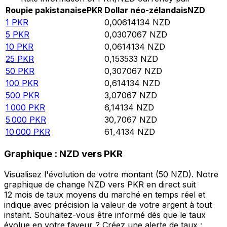
Roupie pakistanaise
PKR
Dollar néo-zélandais
NZD
1
PKR
0,00614134
NZD
5
PKR
0,0307067
NZD
10
PKR
0,0614134
NZD
25
PKR
0,153533
NZD
50
PKR
0,307067
NZD
100
PKR
0,614134
NZD
500
PKR
3,07067
NZD
1 000
PKR
6,14134
NZD
5 000
PKR
30,7067
NZD
10 000
PKR
61,4134
NZD
Graphique : NZD vers PKR
Visualisez l'évolution de votre montant (50 NZD). Notre
graphique de change NZD vers PKR en direct suit
12 mois de taux moyens du marché en temps réel et
indique avec précision la valeur de votre argent à tout
instant. Souhaitez-vous être informé dès que le taux
évolue en votre faveur ? Créez une alerte de taux :