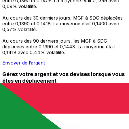
entre 0,1390 et 0,1406. La moyenne était 0,1399 avec
0,69% volatilité.
Au cours des 30 derniers jours, MGF à SDG déplacées
entre 0,1390 et 0,1418. La moyenne était 0,1400 avec
0,57% volatilité.
Au cours des 90 derniers jours, les MGF à SDG
déplacées entre 0,1390 et 0,1443. La moyenne était
0,1418 avec 0,44% volatilité.
Envoyer de l’argent
Gérez votre argent et vos devises lorsque vous
êtes en déplacement
L'application Xe réunit toutes les fonctionnalités
nécessaires pour vos transferts d'argent internationaux
et la gestion de vos devises. Convertissez des devises,
programmez des alertes de taux et transférez de
l'argent à l'étranger sans frais cachés. Téléchargez
l'application dès aujourd'hui !