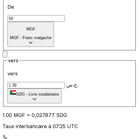
De
MGF
MGF
-
Franc malgache
vers
vers
ج.س.
SDG
-
Livre soudanaise
1.00
MGF
=
0,
027877
SDG
Taux interbancaire à 07:25 UTC