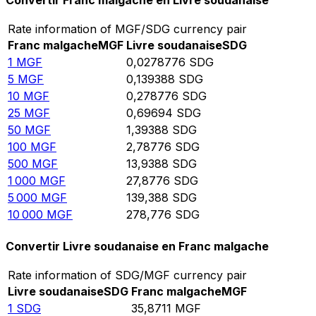
Convertir Franc malgache en Livre soudanaise
Rate information of MGF/SDG currency pair
Franc malgache
MGF
Livre soudanaise
SDG
1
MGF
0,0278776
SDG
5
MGF
0,139388
SDG
10
MGF
0,278776
SDG
25
MGF
0,69694
SDG
50
MGF
1,39388
SDG
100
MGF
2,78776
SDG
500
MGF
13,9388
SDG
1 000
MGF
27,8776
SDG
5 000
MGF
139,388
SDG
10 000
MGF
278,776
SDG
Convertir Livre soudanaise en Franc malgache
Rate information of SDG/MGF currency pair
Livre soudanaise
SDG
Franc malgache
MGF
1
SDG
35,8711
MGF