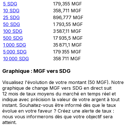
5
SDG
179,355
MGF
10
SDG
358,711
MGF
25
SDG
896,777
MGF
50
SDG
1 793,55
MGF
100
SDG
3 587,11
MGF
500
SDG
17 935,5
MGF
1 000
SDG
35 871,1
MGF
5 000
SDG
179 355
MGF
10 000
SDG
358 711
MGF
Graphique : MGF vers SDG
Visualisez l'évolution de votre montant (50 MGF). Notre
graphique de change MGF vers SDG en direct suit
12 mois de taux moyens du marché en temps réel et
indique avec précision la valeur de votre argent à tout
instant. Souhaitez-vous être informé dès que le taux
évolue en votre faveur ? Créez une alerte de taux :
nous vous informerons dès que votre objectif sera
atteint.