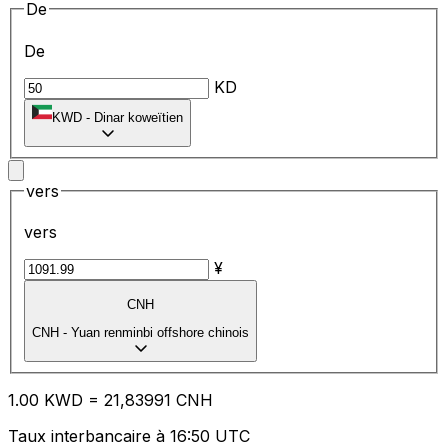
De
De
KD
KWD
-
Dinar koweïtien
vers
vers
¥
CNH
CNH
-
Yuan renminbi offshore chinois
1.00
KWD
=
21
,83991
CNH
Taux interbancaire à 16:50 UTC