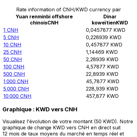
Rate information of CNH/KWD currency pair
Yuan renminbi offshore
Dinar
chinois
CNH
koweïtien
KWD
1
CNH
0,0457877
KWD
5
CNH
0,228939
KWD
10
CNH
0,457877
KWD
25
CNH
1,14469
KWD
50
CNH
2,28939
KWD
100
CNH
4,57877
KWD
500
CNH
22,8939
KWD
1 000
CNH
45,7877
KWD
5 000
CNH
228,939
KWD
10 000
CNH
457,877
KWD
Graphique : KWD vers CNH
Visualisez l'évolution de votre montant (50 KWD). Notre
graphique de change KWD vers CNH en direct suit
12 mois de taux moyens du marché en temps réel et