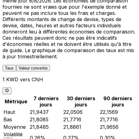
même jour 8/8/2026. Les économies de comparaison
fournies ne sont vraies que pour l'exemple donné et
peuvent ne pas inclure tous les frais et charges.
Différents montants de change de devise, types de
devise, dates, heures et autres facteurs individuels
donneront lieu à différentes économies de comparaison.
Ces résultats peuvent donc ne pas être indicatifs
d'économies réelles et ne doivent être utilisés qu'à titre
de guide. Le graphique de comparaison des taux est mis
à jour trimestriellement.
Taux
Valeur convertie
1 KWD vers CNH
7 derniers
30 derniers
90 derniers
Métrique
jours
jours
jours
Haut
21,9437
22,0506
22,1569
Bas
21,8085
21,7716
21,7716
Moyenne
21,8485
21,8861
21,9656
Volatilité
0,26%
0,27%
0,30%