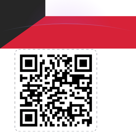
nécessaires pour vos transferts d'argent internationaux
et la gestion de vos devises. Convertissez des devises,
programmez des alertes de taux et transférez de
l'argent à l'étranger sans frais cachés. Téléchargez
l'application dès aujourd'hui !