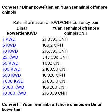
Convertir Dinar koweïtien en Yuan renminbi offshore
chinois
Rate information of KWD/CNH currency pair
Dinar
Yuan renminbi offshore
koweïtien
KWD
chinois
CNH
1
KWD
21,8399
CNH
5
KWD
109,2
CNH
10
KWD
218,399
CNH
25
KWD
545,998
CNH
50
KWD
1 092
CNH
100
KWD
2 183,99
CNH
500
KWD
10 920
CNH
1 000
KWD
21 839,9
CNH
5 000
KWD
109 200
CNH
10 000
KWD
218 399
CNH
Convertir Yuan renminbi offshore chinois en Dinar
koweïtien