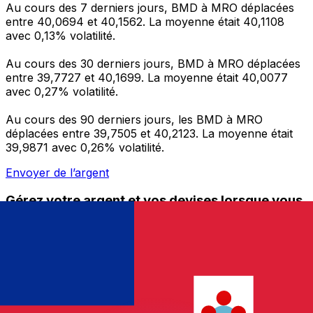
Au cours des 7 derniers jours, BMD à MRO déplacées
entre 40,0694 et 40,1562. La moyenne était 40,1108
avec 0,13% volatilité.
Au cours des 30 derniers jours, BMD à MRO déplacées
entre 39,7727 et 40,1699. La moyenne était 40,0077
avec 0,27% volatilité.
Au cours des 90 derniers jours, les BMD à MRO
déplacées entre 39,7505 et 40,2123. La moyenne était
39,9871 avec 0,26% volatilité.
Envoyer de l’argent
Gérez votre argent et vos devises lorsque vous
êtes en déplacement
L'application Xe réunit toutes les fonctionnalités
nécessaires pour vos transferts d'argent internationaux
et la gestion de vos devises. Convertissez des devises,
programmez des alertes de taux et transférez de
l'argent à l'étranger sans frais cachés. Téléchargez