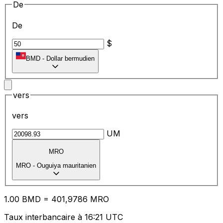
De
De
$
BMD
-
Dollar bermudien
vers
vers
UM
MRO
MRO
-
Ouguiya mauritanien
1.00
BMD
=
40
1,9786
MRO
Taux interbancaire à 16:21 UTC