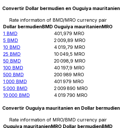
Convertir Dollar bermudien en Ouguiya mauritanien
Rate information of BMD/MRO currency pair
Dollar bermudien
BMD
Ouguiya mauritanien
MRO
1
BMD
401,979
MRO
5
BMD
2 009,89
MRO
10
BMD
4 019,79
MRO
25
BMD
10 049,5
MRO
50
BMD
20 098,9
MRO
100
BMD
40 197,9
MRO
500
BMD
200 989
MRO
1 000
BMD
401 979
MRO
5 000
BMD
2 009 890
MRO
10 000
BMD
4 019 790
MRO
Convertir Ouguiya mauritanien en Dollar bermudien
Rate information of MRO/BMD currency pair
Ouguiya mauritanien
MRO
Dollar bermudien
BMD