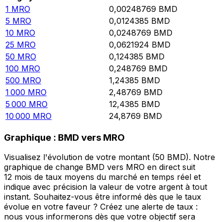
1
MRO
0,00248769
BMD
5
MRO
0,0124385
BMD
10
MRO
0,0248769
BMD
25
MRO
0,0621924
BMD
50
MRO
0,124385
BMD
100
MRO
0,248769
BMD
500
MRO
1,24385
BMD
1 000
MRO
2,48769
BMD
5 000
MRO
12,4385
BMD
10 000
MRO
24,8769
BMD
Graphique : BMD vers MRO
Visualisez l'évolution de votre montant (50 BMD). Notre
graphique de change BMD vers MRO en direct suit
12 mois de taux moyens du marché en temps réel et
indique avec précision la valeur de votre argent à tout
instant. Souhaitez-vous être informé dès que le taux
évolue en votre faveur ? Créez une alerte de taux :
nous vous informerons dès que votre objectif sera