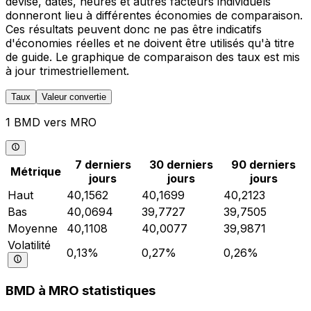
devise, dates, heures et autres facteurs individuels
donneront lieu à différentes économies de comparaison.
Ces résultats peuvent donc ne pas être indicatifs
d'économies réelles et ne doivent être utilisés qu'à titre
de guide. Le graphique de comparaison des taux est mis
à jour trimestriellement.
Taux
Valeur convertie
1 BMD vers MRO
7 derniers
30 derniers
90 derniers
Métrique
jours
jours
jours
Haut
40,1562
40,1699
40,2123
Bas
40,0694
39,7727
39,7505
Moyenne
40,1108
40,0077
39,9871
Volatilité
0,13%
0,27%
0,26%
BMD à MRO statistiques