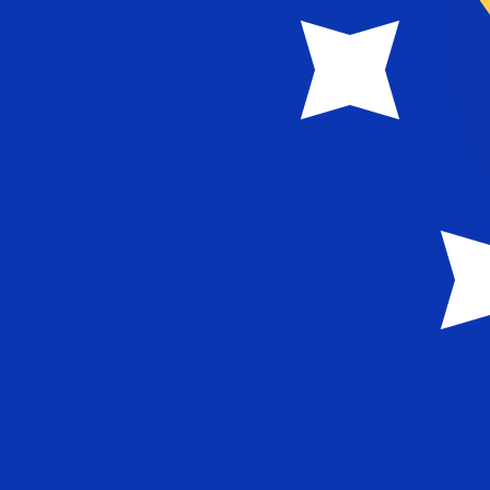
MTL
MTL
-
Lira maltaise
1.00
BAM
=
0,
219497
MTL
Taux interbancaire à 13:55 UTC
Parlez avec un expert en devises dès aujourd'hui.
Nous p
Planifier un appel
Nous utilisons le taux de marché moyen pour notre conv
d'argent.
Vérifiez les taux d'envoi.
Saviez-vous que vous pouvez envoyer de l'argent à l'étr
Inscrivez-vous aujourd'hui