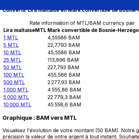
Convertir Lira maltaise en Mark convertible de Bosnie
Rate information of MTL/BAM currency pair
Lira maltaise
MTL
Mark convertible de Bosnie-Herzégo
1
MTL
4,55586
BAM
5
MTL
22,7793
BAM
10
MTL
45,5586
BAM
25
MTL
113,896
BAM
50
MTL
227,793
BAM
100
MTL
455,586
BAM
500
MTL
2 277,93
BAM
1 000
MTL
4 555,86
BAM
5 000
MTL
22 779,3
BAM
10 000
MTL
45 558,6
BAM
Graphique : BAM vers MTL
Visualisez l'évolution de votre montant (50 BAM). Notre
précision la valeur de votre argent à tout instant. Souha