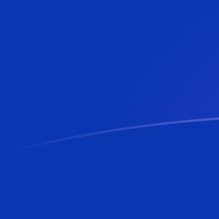
Le taux de change de BAM vers MTL a
Convertir Mark convertible de Bosnie-Herzégovine en L
Rate information of BAM/MTL currency pair
Mark convertible de Bosnie-Herzégovine
BAM
Lira mal
1
BAM
0,21949
5
BAM
1,09749
10
BAM
2,19498
25
BAM
5,48744
50
BAM
10,9749
100
BAM
21,9498
500
BAM
109,749
1 000
BAM
219,498
5 000
BAM
1 097,49
10 000
BAM
2 194,98