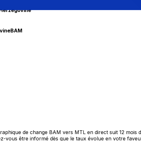
-Herzégovine
vine
BAM
 graphique de change BAM vers MTL en direct suit 12 mois 
itez-vous être informé dès que le taux évolue en votre fav