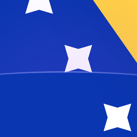
ujourd'hui
ira maltaise
taise
MTL
8
MTL
MTL
MTL
MTL
MTL
MTL
MTL
MTL
MTL
MTL