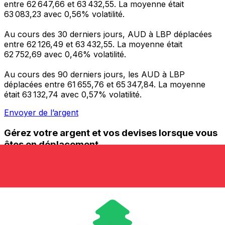
entre 62 647,66 et 63 432,55. La moyenne était
63 083,23 avec 0,56% volatilité.
Au cours des 30 derniers jours, AUD à LBP déplacées
entre 62 126,49 et 63 432,55. La moyenne était
62 752,69 avec 0,46% volatilité.
Au cours des 90 derniers jours, les AUD à LBP
déplacées entre 61 655,76 et 65 347,84. La moyenne
était 63 132,74 avec 0,57% volatilité.
Envoyer de l’argent
Gérez votre argent et vos devises lorsque vous
êtes en déplacement
L'application Xe réunit toutes les fonctionnalités
nécessaires pour vos transferts d'argent internationaux
et la gestion de vos devises. Convertissez des devises,
programmez des alertes de taux et transférez de
l'argent à l'étranger sans frais cachés. Téléchargez
l'application dès aujourd'hui !