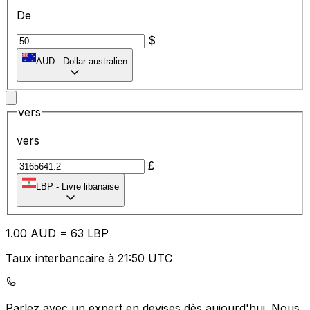
De
$
AUD
-
Dollar australien
vers
vers
£
LBP
-
Livre libanaise
1.00
AUD
=
63
LBP
Taux interbancaire à 21:50 UTC
Parlez avec un expert en devises dès aujourd'hui.
Nous