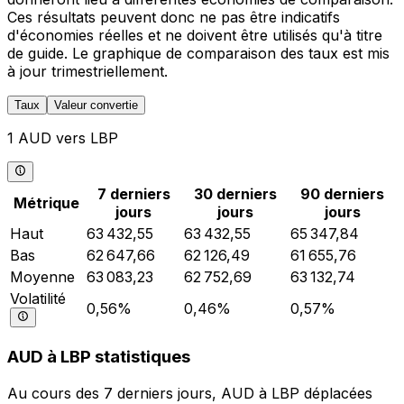
Ces résultats peuvent donc ne pas être indicatifs
d'économies réelles et ne doivent être utilisés qu'à titre
de guide. Le graphique de comparaison des taux est mis
à jour trimestriellement.
Taux
Valeur convertie
1 AUD vers LBP
7 derniers
30 derniers
90 derniers
Métrique
jours
jours
jours
Haut
63 432,55
63 432,55
65 347,84
Bas
62 647,66
62 126,49
61 655,76
Moyenne
63 083,23
62 752,69
63 132,74
Volatilité
0,56%
0,46%
0,57%
AUD à LBP statistiques
Au cours des 7 derniers jours, AUD à LBP déplacées