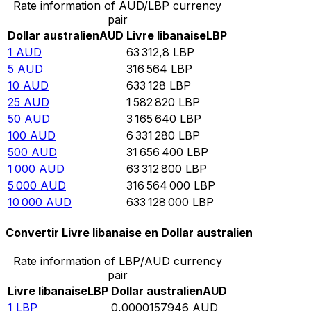
Rate information of AUD/LBP currency
pair
Dollar australien
AUD
Livre libanaise
LBP
1
AUD
63 312,8
LBP
5
AUD
316 564
LBP
10
AUD
633 128
LBP
25
AUD
1 582 820
LBP
50
AUD
3 165 640
LBP
100
AUD
6 331 280
LBP
500
AUD
31 656 400
LBP
1 000
AUD
63 312 800
LBP
5 000
AUD
316 564 000
LBP
10 000
AUD
633 128 000
LBP
Convertir Livre libanaise en Dollar australien
Rate information of LBP/AUD currency
pair
Livre libanaise
LBP
Dollar australien
AUD
1
LBP
0,0000157946
AUD