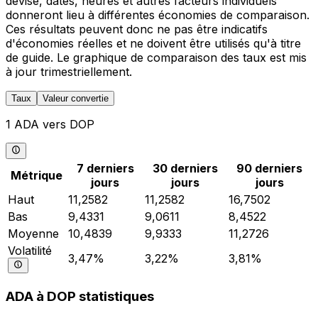
devise, dates, heures et autres facteurs individuels
donneront lieu à différentes économies de comparaison.
Ces résultats peuvent donc ne pas être indicatifs
d'économies réelles et ne doivent être utilisés qu'à titre
de guide. Le graphique de comparaison des taux est mis
à jour trimestriellement.
Taux
Valeur convertie
1 ADA vers DOP
7 derniers
30 derniers
90 derniers
Métrique
jours
jours
jours
Haut
11,2582
11,2582
16,7502
Bas
9,4331
9,0611
8,4522
Moyenne
10,4839
9,9333
11,2726
Volatilité
3,47%
3,22%
3,81%
ADA à DOP statistiques