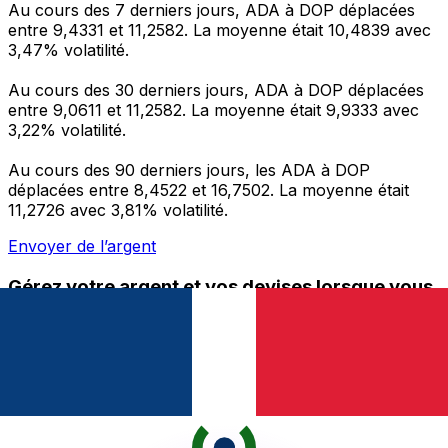
Au cours des 7 derniers jours, ADA à DOP déplacées
entre 9,4331 et 11,2582. La moyenne était 10,4839 avec
3,47% volatilité.
Au cours des 30 derniers jours, ADA à DOP déplacées
entre 9,0611 et 11,2582. La moyenne était 9,9333 avec
3,22% volatilité.
Au cours des 90 derniers jours, les ADA à DOP
déplacées entre 8,4522 et 16,7502. La moyenne était
11,2726 avec 3,81% volatilité.
Envoyer de l’argent
Gérez votre argent et vos devises lorsque vous
êtes en déplacement
L'application Xe réunit toutes les fonctionnalités
nécessaires pour vos transferts d'argent internationaux
et la gestion de vos devises. Convertissez des devises,
programmez des alertes de taux et transférez de
l'argent à l'étranger sans frais cachés. Téléchargez