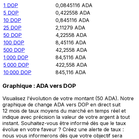
1
DOP
0,0845116
ADA
5
DOP
0,422558
ADA
10
DOP
0,845116
ADA
25
DOP
2,11279
ADA
50
DOP
4,22558
ADA
100
DOP
8,45116
ADA
500
DOP
42,2558
ADA
1 000
DOP
84,5116
ADA
5 000
DOP
422,558
ADA
10 000
DOP
845,116
ADA
Graphique : ADA vers DOP
Visualisez l'évolution de votre montant (50 ADA). Notre
graphique de change ADA vers DOP en direct suit
12 mois de taux moyens du marché en temps réel et
indique avec précision la valeur de votre argent à tout
instant. Souhaitez-vous être informé dès que le taux
évolue en votre faveur ? Créez une alerte de taux :
nous vous informerons dès que votre objectif sera