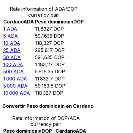
Rate information of ADA/DOP
currency pair
Cardano
ADA
Peso dominicain
DOP
1
ADA
11,8327
DOP
5
ADA
59,1635
DOP
10
ADA
118,327
DOP
25
ADA
295,817
DOP
50
ADA
591,635
DOP
100
ADA
1 183,27
DOP
500
ADA
5 916,35
DOP
1 000
ADA
11 832,7
DOP
5 000
ADA
59 163,5
DOP
10 000
ADA
118 327
DOP
Convertir Peso dominicain en Cardano
Rate information of DOP/ADA
currency pair
Peso dominicain
DOP
Cardano
ADA