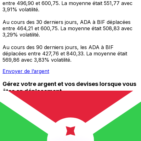
entre 496,90 et 600,75. La moyenne était 551,77 avec
3,91% volatilité.
Au cours des 30 derniers jours, ADA à BIF déplacées
entre 464,21 et 600,75. La moyenne était 508,83 avec
3,29% volatilité.
Au cours des 90 derniers jours, les ADA à BIF
déplacées entre 427,76 et 840,33. La moyenne était
569,86 avec 3,83% volatilité.
Envoyer de l’argent
Gérez votre argent et vos devises lorsque vous
êtes en déplacement
L'application Xe réunit toutes les fonctionnalités
nécessaires pour vos transferts d'argent internationaux
et la gestion de vos devises. Convertissez des devises,
programmez des alertes de taux et transférez de
l'argent à l'étranger sans frais cachés. Téléchargez
l'application dès aujourd'hui !