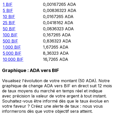
1
BIF
0,00167265
ADA
5
BIF
0,00836323
ADA
10
BIF
0,0167265
ADA
25
BIF
0,0418162
ADA
50
BIF
0,0836323
ADA
100
BIF
0,167265
ADA
500
BIF
0,836323
ADA
1 000
BIF
1,67265
ADA
5 000
BIF
8,36323
ADA
10 000
BIF
16,7265
ADA
Graphique : ADA vers BIF
Visualisez l'évolution de votre montant (50 ADA). Notre
graphique de change ADA vers BIF en direct suit 12 mois
de taux moyens du marché en temps réel et indique
avec précision la valeur de votre argent à tout instant.
Souhaitez-vous être informé dès que le taux évolue en
votre faveur ? Créez une alerte de taux : nous vous
informerons dès que votre objectif sera atteint.