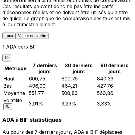
donneront lieu à différentes économies de comparaison.
Ces résultats peuvent donc ne pas être indicatifs
d'économies réelles et ne doivent être utilisés qu'à titre
de guide. Le graphique de comparaison des taux est mis
à jour trimestriellement.
Taux
Valeur convertie
1 ADA vers BIF
7 derniers
30 derniers
90 derniers
Métrique
jours
jours
jours
Haut
600,75
600,75
840,33
Bas
496,90
464,21
427,76
Moyenne
551,77
508,83
569,86
Volatilité
3,91%
3,29%
3,83%
ADA à BIF statistiques
Au cours des 7 derniers jours, ADA à BIF déplacées