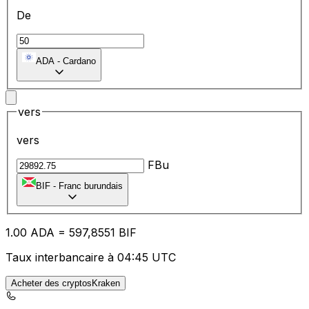
De
ADA
-
Cardano
vers
vers
FBu
BIF
-
Franc burundais
1.00
ADA
=
59
7,8551
BIF
Taux interbancaire à 04:45 UTC
Acheter des cryptosKraken