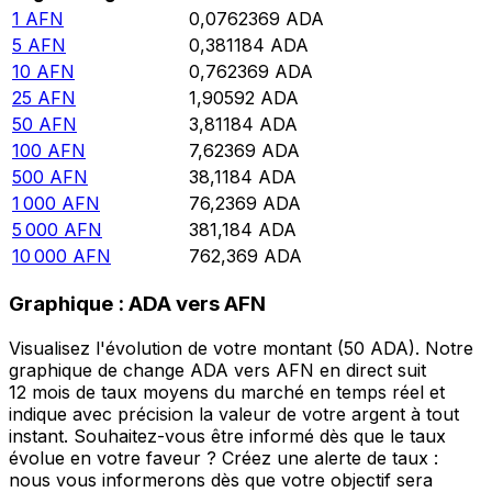
1
AFN
0,0762369
ADA
5
AFN
0,381184
ADA
10
AFN
0,762369
ADA
25
AFN
1,90592
ADA
50
AFN
3,81184
ADA
100
AFN
7,62369
ADA
500
AFN
38,1184
ADA
1 000
AFN
76,2369
ADA
5 000
AFN
381,184
ADA
10 000
AFN
762,369
ADA
Graphique : ADA vers AFN
Visualisez l'évolution de votre montant (50 ADA). Notre
graphique de change ADA vers AFN en direct suit
12 mois de taux moyens du marché en temps réel et
indique avec précision la valeur de votre argent à tout
instant. Souhaitez-vous être informé dès que le taux
évolue en votre faveur ? Créez une alerte de taux :
nous vous informerons dès que votre objectif sera