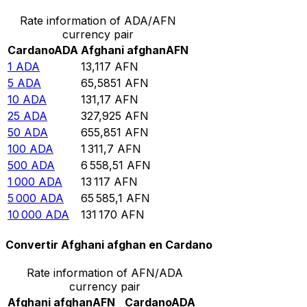
Rate information of ADA/AFN
currency pair
Cardano
ADA
Afghani afghan
AFN
1
ADA
13,117
AFN
5
ADA
65,5851
AFN
10
ADA
131,17
AFN
25
ADA
327,925
AFN
50
ADA
655,851
AFN
100
ADA
1 311,7
AFN
500
ADA
6 558,51
AFN
1 000
ADA
13 117
AFN
5 000
ADA
65 585,1
AFN
10 000
ADA
131 170
AFN
Convertir Afghani afghan en Cardano
Rate information of AFN/ADA
currency pair
Afghani afghan
AFN
Cardano
ADA