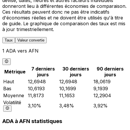
devise, dates, heures et autres facteurs individuels
donneront lieu à différentes économies de comparaison.
Ces résultats peuvent donc ne pas être indicatifs
d'économies réelles et ne doivent être utilisés qu'à titre
de guide. Le graphique de comparaison des taux est mis
à jour trimestriellement.
Taux
Valeur convertie
1 ADA vers AFN
7 derniers
30 derniers
90 derniers
Métrique
jours
jours
jours
Haut
12,6948
12,6948
18,0619
Bas
10,6193
10,1699
9,1939
Moyenne
11,8173
11,1653
12,2904
Volatilité
3,10%
3,48%
3,92%
ADA à AFN statistiques