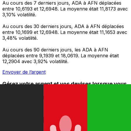
Au cours des 7 derniers jours, ADA à AFN déplacées
entre 10,6193 et 12,6948. La moyenne était 11,8173 avec
3,10% volatilité.
Au cours des 30 derniers jours, ADA à AFN déplacées
entre 10,1699 et 12,6948. La moyenne était 11,1653 avec
3,48% volatilité.
Au cours des 90 derniers jours, les ADA à AFN
déplacées entre 9,1939 et 18,0619. La moyenne était
12,2904 avec 3,92% volatilité.
Envoyer de l’argent
Gérez votre argent et vos devises lorsque vous
êtes en déplacement
L'application Xe réunit toutes les fonctionnalités
nécessaires pour vos transferts d'argent internationaux
et la gestion de vos devises. Convertissez des devises,
programmez des alertes de taux et transférez de
l'argent à l'étranger sans frais cachés. Téléchargez