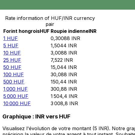
Convertir Forint hongrois en Roupie indienne
Rate information of HUF/INR currency
pair
Forint hongrois
HUF
Roupie indienne
INR
1
HUF
0,30088
INR
5
HUF
1,5044
INR
10
HUF
3,0088
INR
25
HUF
7,522
INR
50
HUF
15,044
INR
100
HUF
30,088
INR
500
HUF
150,44
INR
1 000
HUF
300,88
INR
5 000
HUF
1 504,4
INR
10 000
HUF
3 008,8
INR
Graphique : INR vers HUF
Visualisez l'évolution de votre montant (5 INR). Notre g
précision la valeur de votre argent à tout instant. Souha