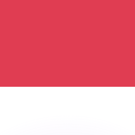
ouvons battre les taux des concurrents.
ertisseur. Le taux est donné à titre d'information seulemen
anger avec Xe ?