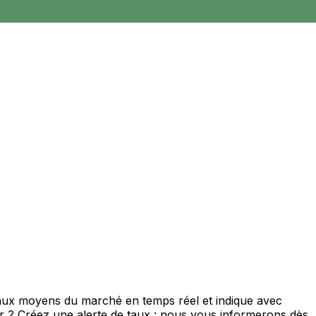
 taux moyens du marché en temps réel et indique avec
eur ? Créez une alerte de taux : nous vous informerons dès