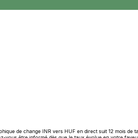
raphique de change INR vers HUF en direct suit 12 mois de
itez-vous être informé dès que le taux évolue en votre fav