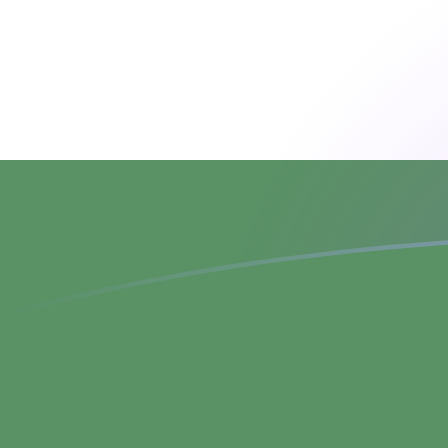
Le taux de change de INR vers HUF au
Convertir Roupie indienne en Forint hongrois
Rate information of INR/HUF currency
pair
Roupie indienne
INR
Forint hongrois
HUF
1
INR
3,32358
HUF
5
INR
16,6179
HUF
10
INR
33,2358
HUF
25
INR
83,0896
HUF
50
INR
166,179
HUF
100
INR
332,358
HUF
500
INR
1 661,79
HUF
1 000
INR
3 323,58
HUF
5 000
INR
16 617,9
HUF
10 000
INR
33 235,8
HUF