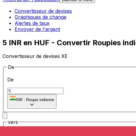
Convertisseur de devises
Graphiques de change
Alertes de taux
Envoyer de l'argent
5 INR en HUF - Convertir Roupies ind
Convertisseur de devises XE
De
De
₹
INR
-
Roupie indienne
vers
vers