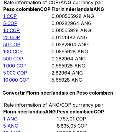
Rate information of COP/ANG currency pair
Peso colombien
COP
Florin néerlandais
ANG
1
COP
0,000565928
ANG
5
COP
0,00282964
ANG
10
COP
0,00565928
ANG
25
COP
0,0141482
ANG
50
COP
0,0282964
ANG
100
COP
0,0565928
ANG
500
COP
0,282964
ANG
1 000
COP
0,565928
ANG
5 000
COP
2,82964
ANG
10 000
COP
5,65928
ANG
Convertir Florin néerlandais en Peso colombien
Rate information of ANG/COP currency pair
Florin néerlandais
ANG
Peso colombien
COP
1
ANG
1 767,01
COP
5
ANG
8 835,05
COP