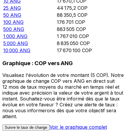
10
ANG
17 670,1
COP
25
ANG
44 175,2
COP
50
ANG
88 350,5
COP
100
ANG
176 701
COP
500
ANG
883 505
COP
1 000
ANG
1 767 010
COP
5 000
ANG
8 835 050
COP
10 000
ANG
17 670 100
COP
Graphique : COP vers ANG
Visualisez l'évolution de votre montant (5 COP). Notre
graphique de change COP vers ANG en direct suit
12 mois de taux moyens du marché en temps réel et
indique avec précision la valeur de votre argent à tout
instant. Souhaitez-vous être informé dès que le taux
évolue en votre faveur ? Créez une alerte de taux :
nous vous informerons dès que votre objectif sera
atteint.
Voir le graphique complet
Suivre le taux de change