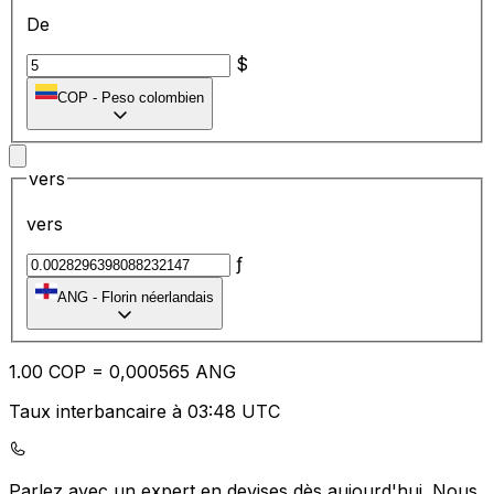
De
$
COP
-
Peso colombien
vers
vers
ƒ
ANG
-
Florin néerlandais
1.00
COP
=
0,
000565
ANG
Taux interbancaire à 03:48 UTC
Parlez avec un expert en devises dès aujourd'hui.
Nous