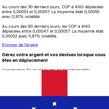
Au cours des 30 derniers jours, COP à ANG déplacées
entre 0,00053 et 0,00057. La moyenne était 0,00055
avec 0,91% volatilité.
Au cours des 90 derniers jours, les COP à ANG
déplacées entre 0,00047 et 0,00057. La moyenne était
0,00052 avec 0,81% volatilité.
Envoyer de l’argent
Gérez votre argent et vos devises lorsque vous
êtes en déplacement
L'application Xe réunit toutes les fonctionnalités
nécessaires pour vos transferts d'argent internationaux
et la gestion de vos devises. Convertissez des devises,
programmez des alertes de taux et transférez de
l'argent à l'étranger sans frais cachés. Téléchargez
l'application dès aujourd'hui !