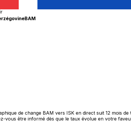
ir
erzégovine
BAM
graphique de change BAM vers ISK en direct suit 12 mois d
itez-vous être informé dès que le taux évolue en votre fav