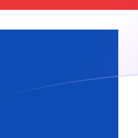
Le taux de change de BAM vers ISK a
Convertir Mark convertible de Bosnie-Herzégovine en 
Rate information of BAM/ISK currency pa
Mark convertible de Bosnie-Herzégovine
BAM
Couronn
1
BAM
72,8116
5
BAM
364,058
10
BAM
728,116
25
BAM
1 820,29
50
BAM
3 640,58
100
BAM
7 281,16
500
BAM
36 405,8
1 000
BAM
72 811,6
5 000
BAM
364 058
10 000
BAM
728 116
Convertir Couronne islandaise en Mark convertible de