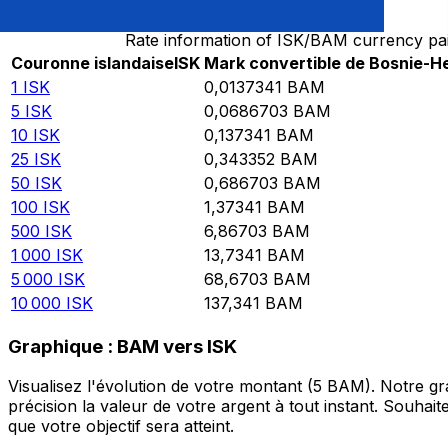
Rate information of ISK/BAM currency pa
Couronne islandaise
ISK
Mark convertible de Bosnie-H
1
ISK
0,0137341
BAM
5
ISK
0,0686703
BAM
10
ISK
0,137341
BAM
25
ISK
0,343352
BAM
50
ISK
0,686703
BAM
100
ISK
1,37341
BAM
500
ISK
6,86703
BAM
1 000
ISK
13,7341
BAM
5 000
ISK
68,6703
BAM
10 000
ISK
137,341
BAM
Graphique : BAM vers ISK
Visualisez l'évolution de votre montant (5 BAM). Notre 
précision la valeur de votre argent à tout instant. Souha
que votre objectif sera atteint.