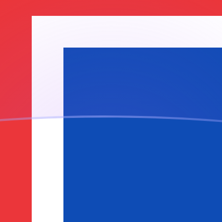
ujourd'hui
Couronne islandaise
ir
e islandaise
ISK
ISK
ISK
ISK
ISK
ISK
ISK
ISK
ISK
ISK
ISK
 Bosnie-Herzégovine