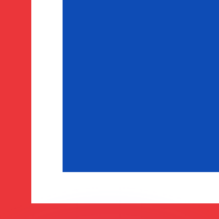
ouvons battre les taux des concurrents.
ertisseur. Le taux est donné à titre d'information seulemen
anger avec Xe ?