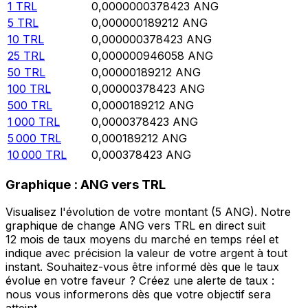
1
TRL
0,0000000378423
ANG
5
TRL
0,000000189212
ANG
10
TRL
0,000000378423
ANG
25
TRL
0,000000946058
ANG
50
TRL
0,00000189212
ANG
100
TRL
0,00000378423
ANG
500
TRL
0,0000189212
ANG
1 000
TRL
0,0000378423
ANG
5 000
TRL
0,000189212
ANG
10 000
TRL
0,000378423
ANG
Graphique : ANG vers TRL
Visualisez l'évolution de votre montant (5 ANG). Notre
graphique de change ANG vers TRL en direct suit
12 mois de taux moyens du marché en temps réel et
indique avec précision la valeur de votre argent à tout
instant. Souhaitez-vous être informé dès que le taux
évolue en votre faveur ? Créez une alerte de taux :
nous vous informerons dès que votre objectif sera