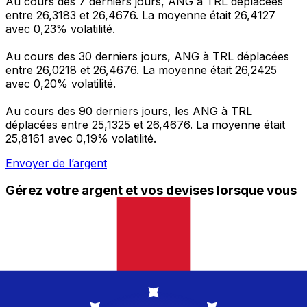
Au cours des 7 derniers jours, ANG à TRL déplacées
entre 26,3183 et 26,4676. La moyenne était 26,4127
avec 0,23% volatilité.
Au cours des 30 derniers jours, ANG à TRL déplacées
entre 26,0218 et 26,4676. La moyenne était 26,2425
avec 0,20% volatilité.
Au cours des 90 derniers jours, les ANG à TRL
déplacées entre 25,1325 et 26,4676. La moyenne était
25,8161 avec 0,19% volatilité.
Envoyer de l’argent
Gérez votre argent et vos devises lorsque vous
êtes en déplacement
L'application Xe réunit toutes les fonctionnalités
nécessaires pour vos transferts d'argent internationaux
et la gestion de vos devises. Convertissez des devises,
programmez des alertes de taux et transférez de
l'argent à l'étranger sans frais cachés. Téléchargez
l'application dès aujourd'hui !