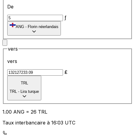
De
ƒ
ANG
-
Florin néerlandais
vers
vers
₤
TRL
TRL
-
Lira turque
1.00
ANG
=
26
TRL
Taux interbancaire à 16:03 UTC