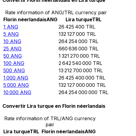
Convertir Florin néerlandais en Lira turque
Rate information of ANG/TRL currency pair
Florin néerlandais
ANG
Lira turque
TRL
1
ANG
26 425 400
TRL
5
ANG
132 127 000
TRL
10
ANG
264 254 000
TRL
25
ANG
660 636 000
TRL
50
ANG
1 321 270 000
TRL
100
ANG
2 642 540 000
TRL
500
ANG
13 212 700 000
TRL
1 000
ANG
26 425 400 000
TRL
5 000
ANG
132 127 000 000
TRL
10 000
ANG
264 254 000 000
TRL
Convertir Lira turque en Florin néerlandais
Rate information of TRL/ANG currency
pair
Lira turque
TRL
Florin néerlandais
ANG