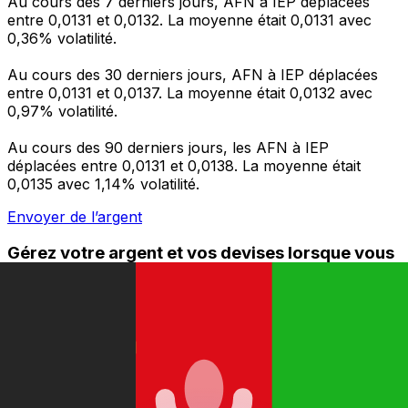
Au cours des 7 derniers jours, AFN à IEP déplacées
entre 0,0131 et 0,0132. La moyenne était 0,0131 avec
0,36% volatilité.
Au cours des 30 derniers jours, AFN à IEP déplacées
entre 0,0131 et 0,0137. La moyenne était 0,0132 avec
0,97% volatilité.
Au cours des 90 derniers jours, les AFN à IEP
déplacées entre 0,0131 et 0,0138. La moyenne était
0,0135 avec 1,14% volatilité.
Envoyer de l’argent
Gérez votre argent et vos devises lorsque vous
êtes en déplacement
L'application Xe réunit toutes les fonctionnalités
nécessaires pour vos transferts d'argent internationaux
et la gestion de vos devises. Convertissez des devises,
programmez des alertes de taux et transférez de
l'argent à l'étranger sans frais cachés. Téléchargez
l'application dès aujourd'hui !