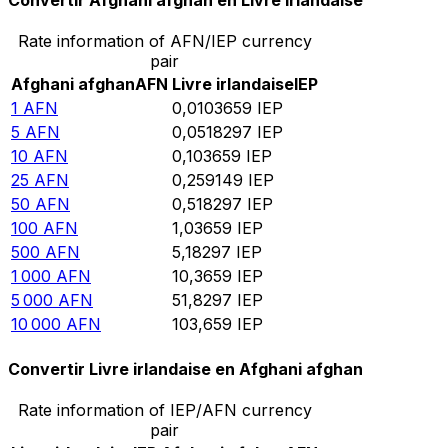
Convertir Afghani afghan en Livre irlandaise
Rate information of AFN/IEP currency
pair
Afghani afghan
AFN
Livre irlandaise
IEP
1
AFN
0,0103659
IEP
5
AFN
0,0518297
IEP
10
AFN
0,103659
IEP
25
AFN
0,259149
IEP
50
AFN
0,518297
IEP
100
AFN
1,03659
IEP
500
AFN
5,18297
IEP
1 000
AFN
10,3659
IEP
5 000
AFN
51,8297
IEP
10 000
AFN
103,659
IEP
Convertir Livre irlandaise en Afghani afghan
Rate information of IEP/AFN currency
pair