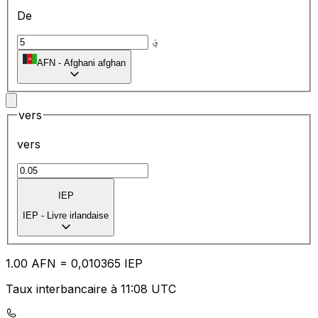
De
؋
AFN
-
Afghani afghan
vers
vers
IEP
IEP
-
Livre irlandaise
1.00
AFN
=
0,
010365
IEP
Taux interbancaire à 11:08 UTC