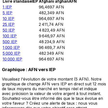
Livre irlandaise
IEP
Afghani afghan
AFN
1
IEP
96,4697
AFN
5
IEP
482,349
AFN
10
IEP
964,697
AFN
25
IEP
2 411,74
AFN
50
IEP
4 823,49
AFN
100
IEP
9 646,97
AFN
500
IEP
48 234,9
AFN
1 000
IEP
96 469,7
AFN
5 000
IEP
482 349
AFN
10 000
IEP
964 697
AFN
Graphique : AFN vers IEP
Visualisez l'évolution de votre montant (5 AFN). Notre
graphique de change AFN vers IEP en direct suit 12 mois
de taux moyens du marché en temps réel et indique
avec précision la valeur de votre argent à tout instant.
Souhaitez-vous être informé dès que le taux évolue en
votre faveur ? Créez une alerte de taux : nous vous