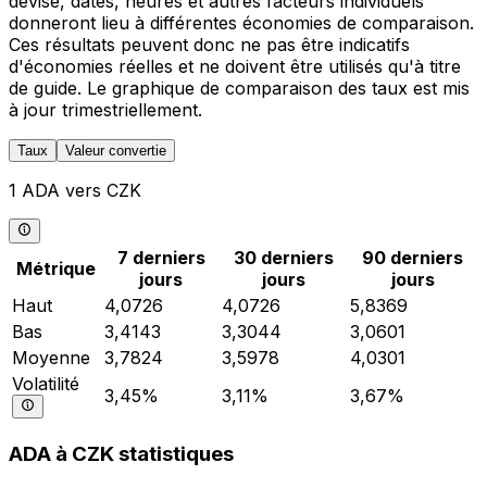
devise, dates, heures et autres facteurs individuels
donneront lieu à différentes économies de comparaison.
Ces résultats peuvent donc ne pas être indicatifs
d'économies réelles et ne doivent être utilisés qu'à titre
de guide. Le graphique de comparaison des taux est mis
à jour trimestriellement.
Taux
Valeur convertie
1 ADA vers CZK
7 derniers
30 derniers
90 derniers
Métrique
jours
jours
jours
Haut
4,0726
4,0726
5,8369
Bas
3,4143
3,3044
3,0601
Moyenne
3,7824
3,5978
4,0301
Volatilité
3,45%
3,11%
3,67%
ADA à CZK statistiques