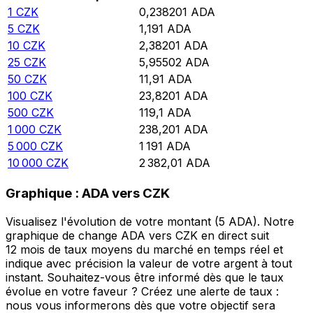
1
CZK
0,238201
ADA
5
CZK
1,191
ADA
10
CZK
2,38201
ADA
25
CZK
5,95502
ADA
50
CZK
11,91
ADA
100
CZK
23,8201
ADA
500
CZK
119,1
ADA
1 000
CZK
238,201
ADA
5 000
CZK
1 191
ADA
10 000
CZK
2 382,01
ADA
Graphique : ADA vers CZK
Visualisez l'évolution de votre montant (5 ADA). Notre
graphique de change ADA vers CZK en direct suit
12 mois de taux moyens du marché en temps réel et
indique avec précision la valeur de votre argent à tout
instant. Souhaitez-vous être informé dès que le taux
évolue en votre faveur ? Créez une alerte de taux :
nous vous informerons dès que votre objectif sera