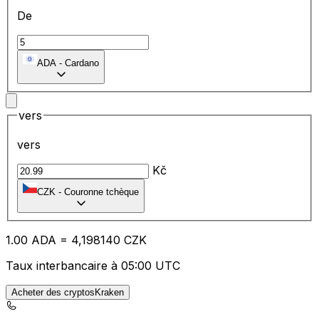
De
ADA
-
Cardano
vers
vers
Kč
CZK
-
Couronne tchèque
1.00
ADA
=
4,
198140
CZK
Taux interbancaire à 05:00 UTC
Acheter des cryptosKraken