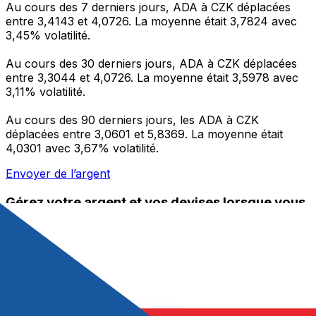
Au cours des 7 derniers jours, ADA à CZK déplacées
entre 3,4143 et 4,0726. La moyenne était 3,7824 avec
3,45% volatilité.
Au cours des 30 derniers jours, ADA à CZK déplacées
entre 3,3044 et 4,0726. La moyenne était 3,5978 avec
3,11% volatilité.
Au cours des 90 derniers jours, les ADA à CZK
déplacées entre 3,0601 et 5,8369. La moyenne était
4,0301 avec 3,67% volatilité.
Envoyer de l’argent
Gérez votre argent et vos devises lorsque vous
êtes en déplacement
L'application Xe réunit toutes les fonctionnalités
nécessaires pour vos transferts d'argent internationaux
et la gestion de vos devises. Convertissez des devises,
programmez des alertes de taux et transférez de
l'argent à l'étranger sans frais cachés. Téléchargez