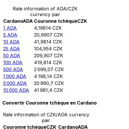
Rate information of ADA/CZK
currency pair
Cardano
ADA
Couronne tchèque
CZK
1
ADA
4,19814
CZK
5
ADA
20,9907
CZK
10
ADA
41,9814
CZK
25
ADA
104,954
CZK
50
ADA
209,907
CZK
100
ADA
419,814
CZK
500
ADA
2 099,07
CZK
1 000
ADA
4 198,14
CZK
5 000
ADA
20 990,7
CZK
10 000
ADA
41 981,4
CZK
Convertir Couronne tchèque en Cardano
Rate information of CZK/ADA currency
pair
Couronne tchèque
CZK
Cardano
ADA