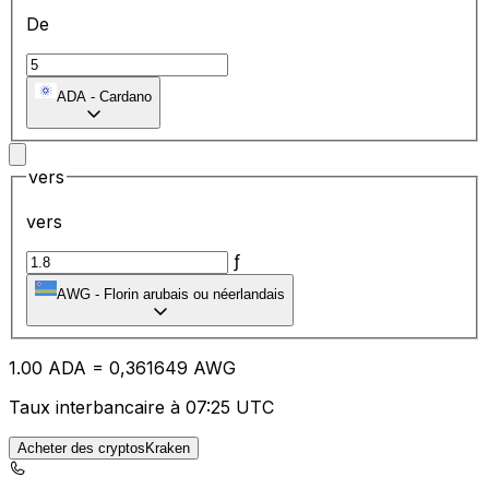
De
ADA
-
Cardano
vers
vers
ƒ
AWG
-
Florin arubais ou néerlandais
1.00
ADA
=
0,
361649
AWG
Taux interbancaire à 07:25 UTC
Acheter des cryptosKraken