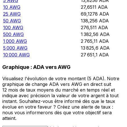
5
AWG
13,8256
ADA
10
AWG
27,6511
ADA
25
AWG
69,1278
ADA
50
AWG
138,256
ADA
100
AWG
276,511
ADA
500
AWG
1 382,56
ADA
1 000
AWG
2 765,11
ADA
5 000
AWG
13 825,6
ADA
10 000
AWG
27 651,1
ADA
Graphique : ADA vers AWG
Visualisez l'évolution de votre montant (5 ADA). Notre
graphique de change ADA vers AWG en direct suit
12 mois de taux moyens du marché en temps réel et
indique avec précision la valeur de votre argent à tout
instant. Souhaitez-vous être informé dès que le taux
évolue en votre faveur ? Créez une alerte de taux :
nous vous informerons dès que votre objectif sera
atteint.