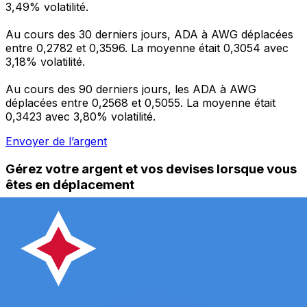
3,49% volatilité.
Au cours des 30 derniers jours, ADA à AWG déplacées
entre 0,2782 et 0,3596. La moyenne était 0,3054 avec
3,18% volatilité.
Au cours des 90 derniers jours, les ADA à AWG
déplacées entre 0,2568 et 0,5055. La moyenne était
0,3423 avec 3,80% volatilité.
Envoyer de l’argent
Gérez votre argent et vos devises lorsque vous
êtes en déplacement
L'application Xe réunit toutes les fonctionnalités
nécessaires pour vos transferts d'argent internationaux
et la gestion de vos devises. Convertissez des devises,
programmez des alertes de taux et transférez de
l'argent à l'étranger sans frais cachés. Téléchargez
l'application dès aujourd'hui !