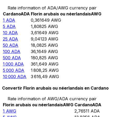
Rate information of ADA/AWG currency pair
Cardano
ADA
Florin arubais ou néerlandais
AWG
1
ADA
0,361649
AWG
5
ADA
1,80825
AWG
10
ADA
3,61649
AWG
25
ADA
9,04123
AWG
50
ADA
18,0825
AWG
100
ADA
36,1649
AWG
500
ADA
180,825
AWG
1 000
ADA
361,649
AWG
5 000
ADA
1 808,25
AWG
10 000
ADA
3 616,49
AWG
Convertir Florin arubais ou néerlandais en Cardano
Rate information of AWG/ADA currency pair
Florin arubais ou néerlandais
AWG
Cardano
ADA
1
AWG
2,76511
ADA