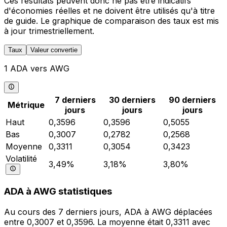
Ces résultats peuvent donc ne pas être indicatifs
d'économies réelles et ne doivent être utilisés qu'à titre
de guide. Le graphique de comparaison des taux est mis
à jour trimestriellement.
Taux
Valeur convertie
1 ADA vers AWG
7 derniers
30 derniers
90 derniers
Métrique
jours
jours
jours
Haut
0,3596
0,3596
0,5055
Bas
0,3007
0,2782
0,2568
Moyenne
0,3311
0,3054
0,3423
Volatilité
3,49%
3,18%
3,80%
ADA à AWG statistiques
Au cours des 7 derniers jours, ADA à AWG déplacées
entre 0,3007 et 0,3596. La moyenne était 0,3311 avec