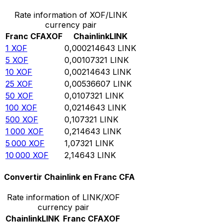
Rate information of XOF/LINK
currency pair
Franc CFA
XOF
Chainlink
LINK
1
XOF
0,000214643
LINK
5
XOF
0,00107321
LINK
10
XOF
0,00214643
LINK
25
XOF
0,00536607
LINK
50
XOF
0,0107321
LINK
100
XOF
0,0214643
LINK
500
XOF
0,107321
LINK
1 000
XOF
0,214643
LINK
5 000
XOF
1,07321
LINK
10 000
XOF
2,14643
LINK
Convertir Chainlink en Franc CFA
Rate information of LINK/XOF
currency pair
Chainlink
LINK
Franc CFA
XOF