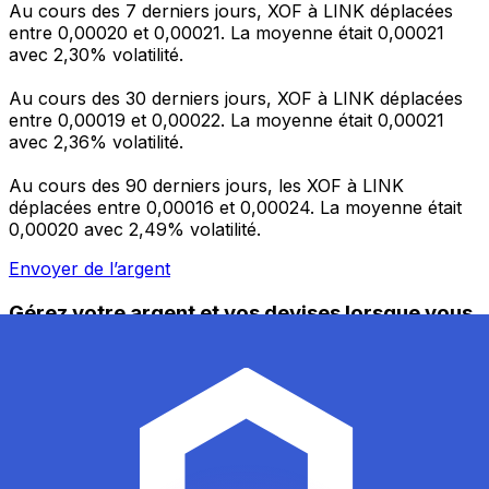
Au cours des 7 derniers jours, XOF à LINK déplacées
entre 0,00020 et 0,00021. La moyenne était 0,00021
avec 2,30% volatilité.
Au cours des 30 derniers jours, XOF à LINK déplacées
entre 0,00019 et 0,00022. La moyenne était 0,00021
avec 2,36% volatilité.
Au cours des 90 derniers jours, les XOF à LINK
déplacées entre 0,00016 et 0,00024. La moyenne était
0,00020 avec 2,49% volatilité.
Envoyer de l’argent
Gérez votre argent et vos devises lorsque vous
êtes en déplacement
L'application Xe réunit toutes les fonctionnalités
nécessaires pour vos transferts d'argent internationaux
et la gestion de vos devises. Convertissez des devises,
programmez des alertes de taux et transférez de
l'argent à l'étranger sans frais cachés. Téléchargez