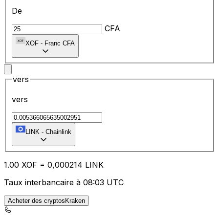
De
CFA
XOF
-
Franc CFA
vers
vers
LINK
-
Chainlink
1.00
XOF
=
0,
000214
LINK
Taux interbancaire à 08:03 UTC
Acheter des cryptosKraken