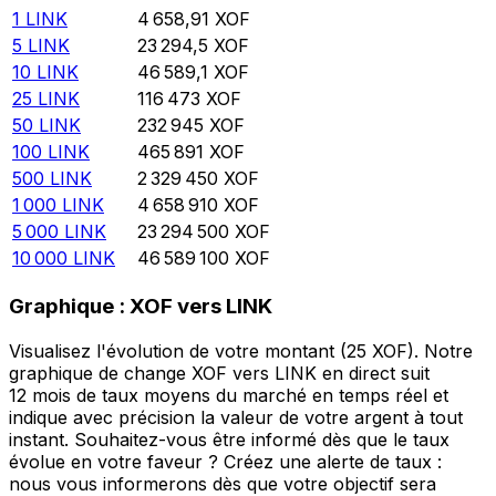
1
LINK
4 658,91
XOF
5
LINK
23 294,5
XOF
10
LINK
46 589,1
XOF
25
LINK
116 473
XOF
50
LINK
232 945
XOF
100
LINK
465 891
XOF
500
LINK
2 329 450
XOF
1 000
LINK
4 658 910
XOF
5 000
LINK
23 294 500
XOF
10 000
LINK
46 589 100
XOF
Graphique : XOF vers LINK
Visualisez l'évolution de votre montant (25 XOF). Notre
graphique de change XOF vers LINK en direct suit
12 mois de taux moyens du marché en temps réel et
indique avec précision la valeur de votre argent à tout
instant. Souhaitez-vous être informé dès que le taux
évolue en votre faveur ? Créez une alerte de taux :
nous vous informerons dès que votre objectif sera