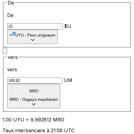
De
De
$U
UYU
-
Peso uruguayen
vers
vers
UM
MRO
MRO
-
Ouguiya mauritanien
1.00
UYU
=
9,
992812
MRO
Taux interbancaire à 21:58 UTC