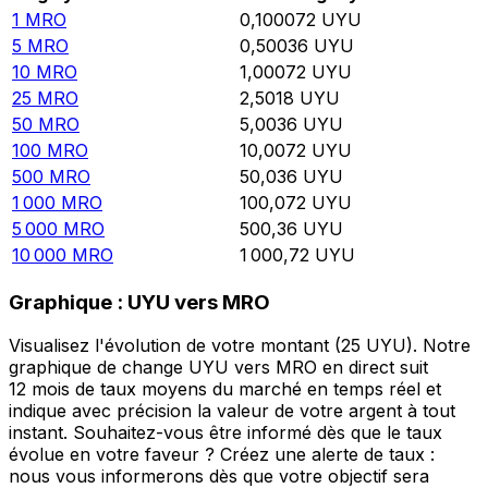
1
MRO
0,100072
UYU
5
MRO
0,50036
UYU
10
MRO
1,00072
UYU
25
MRO
2,5018
UYU
50
MRO
5,0036
UYU
100
MRO
10,0072
UYU
500
MRO
50,036
UYU
1 000
MRO
100,072
UYU
5 000
MRO
500,36
UYU
10 000
MRO
1 000,72
UYU
Graphique : UYU vers MRO
Visualisez l'évolution de votre montant (25 UYU). Notre
graphique de change UYU vers MRO en direct suit
12 mois de taux moyens du marché en temps réel et
indique avec précision la valeur de votre argent à tout
instant. Souhaitez-vous être informé dès que le taux
évolue en votre faveur ? Créez une alerte de taux :
nous vous informerons dès que votre objectif sera