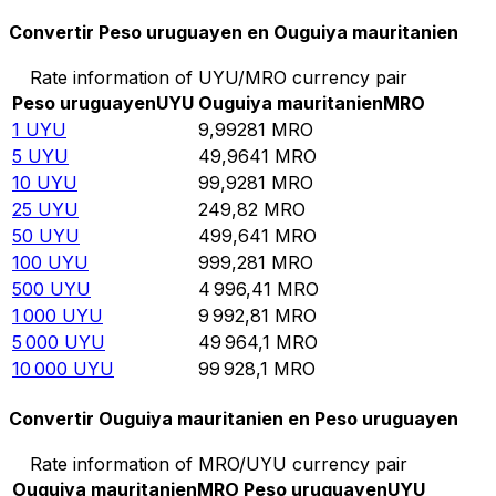
Convertir Peso uruguayen en Ouguiya mauritanien
Rate information of UYU/MRO currency pair
Peso uruguayen
UYU
Ouguiya mauritanien
MRO
1
UYU
9,99281
MRO
5
UYU
49,9641
MRO
10
UYU
99,9281
MRO
25
UYU
249,82
MRO
50
UYU
499,641
MRO
100
UYU
999,281
MRO
500
UYU
4 996,41
MRO
1 000
UYU
9 992,81
MRO
5 000
UYU
49 964,1
MRO
10 000
UYU
99 928,1
MRO
Convertir Ouguiya mauritanien en Peso uruguayen
Rate information of MRO/UYU currency pair
Ouguiya mauritanien
MRO
Peso uruguayen
UYU