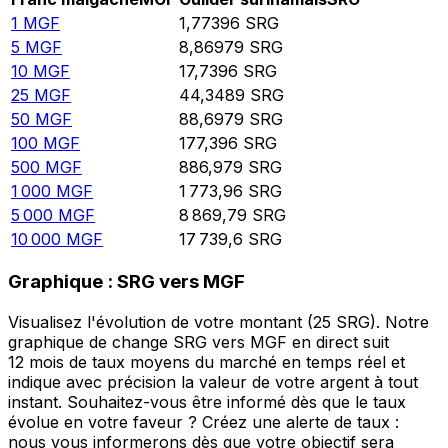
1
MGF
1,77396
SRG
5
MGF
8,86979
SRG
10
MGF
17,7396
SRG
25
MGF
44,3489
SRG
50
MGF
88,6979
SRG
100
MGF
177,396
SRG
500
MGF
886,979
SRG
1 000
MGF
1 773,96
SRG
5 000
MGF
8 869,79
SRG
10 000
MGF
17 739,6
SRG
Graphique : SRG vers MGF
Visualisez l'évolution de votre montant (25 SRG). Notre
graphique de change SRG vers MGF en direct suit
12 mois de taux moyens du marché en temps réel et
indique avec précision la valeur de votre argent à tout
instant. Souhaitez-vous être informé dès que le taux
évolue en votre faveur ? Créez une alerte de taux :
nous vous informerons dès que votre objectif sera