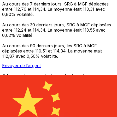
Au cours des 7 derniers jours, SRG à MGF déplacées
entre 112,76 et 114,34. La moyenne était 113,31 avec
0,80% volatilité.
Au cours des 30 derniers jours, SRG à MGF déplacées
entre 112,24 et 114,34. La moyenne était 113,55 avec
0,62% volatilité.
Au cours des 90 derniers jours, les SRG à MGF
déplacées entre 110,51 et 114,34. La moyenne était
112,87 avec 0,50% volatilité.
Envoyer de l’argent
Gérez votre argent et vos devises lorsque vous
êtes en déplacement
L'application Xe réunit toutes les fonctionnalités
nécessaires pour vos transferts d'argent internationaux
et la gestion de vos devises. Convertissez des devises,
programmez des alertes de taux et transférez de
l'argent à l'étranger sans frais cachés. Téléchargez