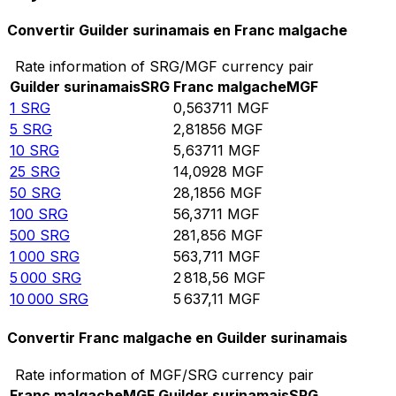
Convertir Guilder surinamais en Franc malgache
Rate information of SRG/MGF currency pair
Guilder surinamais
SRG
Franc malgache
MGF
1
SRG
0,563711
MGF
5
SRG
2,81856
MGF
10
SRG
5,63711
MGF
25
SRG
14,0928
MGF
50
SRG
28,1856
MGF
100
SRG
56,3711
MGF
500
SRG
281,856
MGF
1 000
SRG
563,711
MGF
5 000
SRG
2 818,56
MGF
10 000
SRG
5 637,11
MGF
Convertir Franc malgache en Guilder surinamais
Rate information of MGF/SRG currency pair
Franc malgache
MGF
Guilder surinamais
SRG