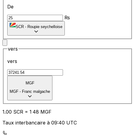
De
₨
SCR
-
Roupie seychelloise
vers
vers
MGF
MGF
-
Franc malgache
1.00
SCR
=
1
48
MGF
Taux interbancaire à 09:40 UTC