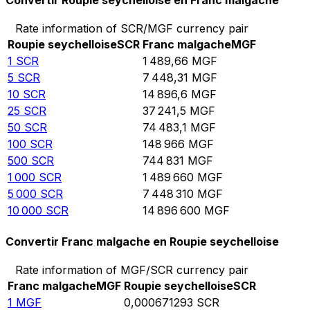
Convertir Roupie seychelloise en Franc malgache
Rate information of SCR/MGF currency pair
Roupie seychelloise
SCR
Franc malgache
MGF
1
SCR
1 489,66
MGF
5
SCR
7 448,31
MGF
10
SCR
14 896,6
MGF
25
SCR
37 241,5
MGF
50
SCR
74 483,1
MGF
100
SCR
148 966
MGF
500
SCR
744 831
MGF
1 000
SCR
1 489 660
MGF
5 000
SCR
7 448 310
MGF
10 000
SCR
14 896 600
MGF
Convertir Franc malgache en Roupie seychelloise
Rate information of MGF/SCR currency pair
Franc malgache
MGF
Roupie seychelloise
SCR
1
MGF
0,000671293
SCR