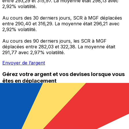
entre 293,29 et 315,97. La moyenne était 298,13 avec
2,92% volatilité.
Au cours des 30 derniers jours, SCR à MGF déplacées
entre 290,40 et 316,29. La moyenne était 296,21 avec
2,92% volatilité.
Au cours des 90 derniers jours, les SCR à MGF
déplacées entre 282,03 et 322,38. La moyenne était
291,77 avec 2,97% volatilité.
Envoyer de l’argent
Gérez votre argent et vos devises lorsque vous
êtes en déplacement
L'application Xe réunit toutes les fonctionnalités
nécessaires pour vos transferts d'argent internationaux
et la gestion de vos devises. Convertissez des devises,
programmez des alertes de taux et transférez de
l'argent à l'étranger sans frais cachés. Téléchargez
l'application dès aujourd'hui !