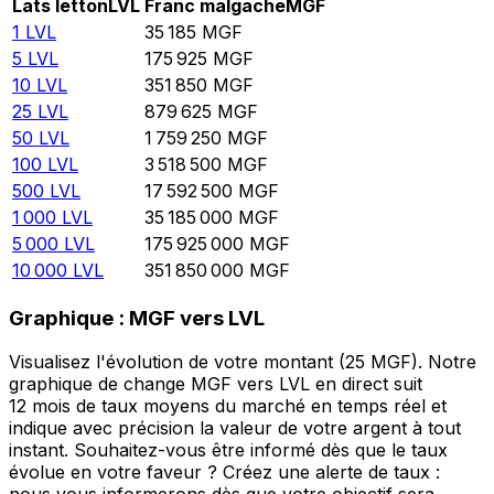
Lats letton
LVL
Franc malgache
MGF
1
LVL
35 185
MGF
5
LVL
175 925
MGF
10
LVL
351 850
MGF
25
LVL
879 625
MGF
50
LVL
1 759 250
MGF
100
LVL
3 518 500
MGF
500
LVL
17 592 500
MGF
1 000
LVL
35 185 000
MGF
5 000
LVL
175 925 000
MGF
10 000
LVL
351 850 000
MGF
Graphique : MGF vers LVL
Visualisez l'évolution de votre montant (25 MGF). Notre
graphique de change MGF vers LVL en direct suit
12 mois de taux moyens du marché en temps réel et
indique avec précision la valeur de votre argent à tout
instant. Souhaitez-vous être informé dès que le taux
évolue en votre faveur ? Créez une alerte de taux :