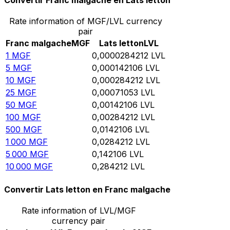
Convertir Franc malgache en Lats letton
Rate information of MGF/LVL currency
pair
Franc malgache
MGF
Lats letton
LVL
1
MGF
0,0000284212
LVL
5
MGF
0,000142106
LVL
10
MGF
0,000284212
LVL
25
MGF
0,00071053
LVL
50
MGF
0,00142106
LVL
100
MGF
0,00284212
LVL
500
MGF
0,0142106
LVL
1 000
MGF
0,0284212
LVL
5 000
MGF
0,142106
LVL
10 000
MGF
0,284212
LVL
Convertir Lats letton en Franc malgache
Rate information of LVL/MGF
currency pair