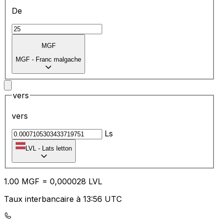
De
MGF
MGF
-
Franc malgache
vers
vers
Ls
LVL
-
Lats letton
1.00
MGF
=
0,
000028
LVL
Taux interbancaire à 13:56 UTC