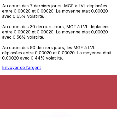
Au cours des 7 derniers jours, MGF à LVL déplacées
entre 0,00020 et 0,00020. La moyenne était 0,00020
avec 0,65% volatilité.
Au cours des 30 derniers jours, MGF à LVL déplacées
entre 0,00020 et 0,00020. La moyenne était 0,00020
avec 0,56% volatilité.
Au cours des 90 derniers jours, les MGF à LVL
déplacées entre 0,00020 et 0,00020. La moyenne était
0,00020 avec 0,44% volatilité.
Envoyer de l’argent
Gérez votre argent et vos devises lorsque vous
êtes en déplacement
L'application Xe réunit toutes les fonctionnalités
nécessaires pour vos transferts d'argent internationaux
et la gestion de vos devises. Convertissez des devises,
programmez des alertes de taux et transférez de
l'argent à l'étranger sans frais cachés. Téléchargez