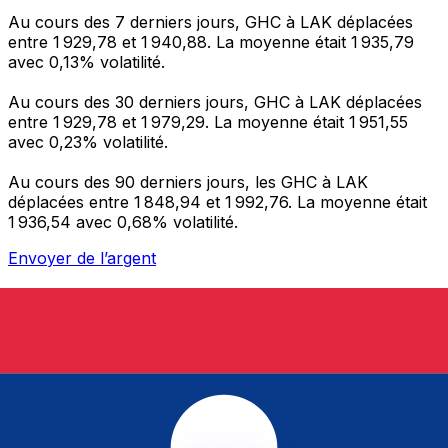
Au cours des 7 derniers jours, GHC à LAK déplacées
entre 1 929,78 et 1 940,88. La moyenne était 1 935,79
avec 0,13% volatilité.
Au cours des 30 derniers jours, GHC à LAK déplacées
entre 1 929,78 et 1 979,29. La moyenne était 1 951,55
avec 0,23% volatilité.
Au cours des 90 derniers jours, les GHC à LAK
déplacées entre 1 848,94 et 1 992,76. La moyenne était
1 936,54 avec 0,68% volatilité.
Envoyer de l’argent
Gérez votre argent et vos devises lorsque vous
êtes en déplacement
L'application Xe réunit toutes les fonctionnalités
nécessaires pour vos transferts d'argent internationaux
et la gestion de vos devises. Convertissez des devises,
programmez des alertes de taux et transférez de
l'argent à l'étranger sans frais cachés. Téléchargez