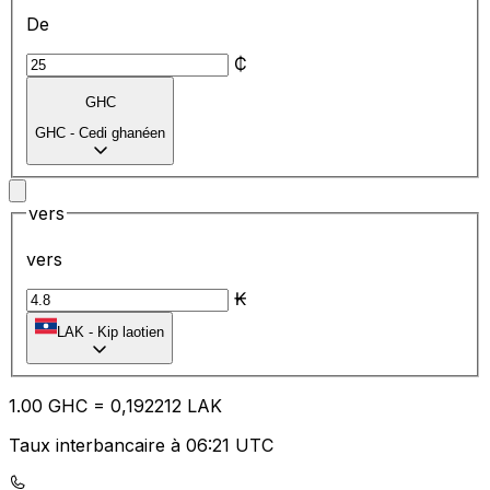
De
₵
GHC
GHC
-
Cedi ghanéen
vers
vers
₭
LAK
-
Kip laotien
1.00
GHC
=
0,
192212
LAK
Taux interbancaire à 06:21 UTC