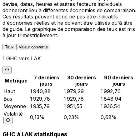
devise, dates, heures et autres facteurs individuels
donneront lieu à différentes économies de comparaison.
Ces résultats peuvent donc ne pas être indicatifs
d'économies réelles et ne doivent être utilisés qu'à titre
de guide. Le graphique de comparaison des taux est mis
à jour trimestriellement.
Taux
Valeur convertie
1 GHC vers LAK
7 derniers
30 derniers
90 derniers
Métrique
jours
jours
jours
Haut
1 940,88
1 979,29
1 992,76
Bas
1 929,78
1 929,78
1 848,94
Moyenne
1 935,79
1 951,55
1 936,54
Volatilité
0,13%
0,23%
0,68%
GHC à LAK statistiques