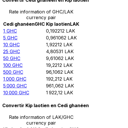
Convertir Cedi ghanéen en Kip laotien
Rate information of GHC/LAK
currency pair
Cedi ghanéen
GHC
Kip laotien
LAK
1
GHC
0,192212
LAK
5
GHC
0,961062
LAK
10
GHC
1,92212
LAK
25
GHC
4,80531
LAK
50
GHC
9,61062
LAK
100
GHC
19,2212
LAK
500
GHC
96,1062
LAK
1 000
GHC
192,212
LAK
5 000
GHC
961,062
LAK
10 000
GHC
1 922,12
LAK
Convertir Kip laotien en Cedi ghanéen
Rate information of LAK/GHC
currency pair