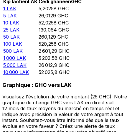
Kip laotien
LAK
Cedi ghanéen
GHC
1
LAK
5,20258
GHC
5
LAK
26,0129
GHC
10
LAK
52,0258
GHC
25
LAK
130,064
GHC
50
LAK
260,129
GHC
100
LAK
520,258
GHC
500
LAK
2 601,29
GHC
1 000
LAK
5 202,58
GHC
5 000
LAK
26 012,9
GHC
10 000
LAK
52 025,8
GHC
Graphique : GHC vers LAK
Visualisez l'évolution de votre montant (25 GHC). Notre
graphique de change GHC vers LAK en direct suit
12 mois de taux moyens du marché en temps réel et
indique avec précision la valeur de votre argent à tout
instant. Souhaitez-vous être informé dès que le taux
évolue en votre faveur ? Créez une alerte de taux :