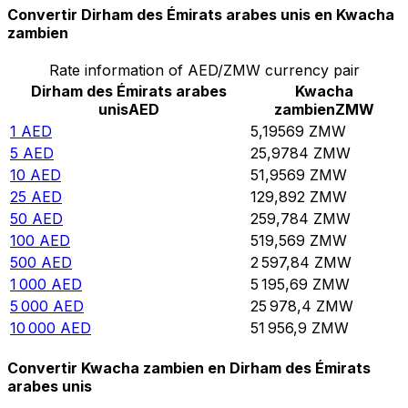
Convertir Dirham des Émirats arabes unis en Kwacha
zambien
Rate information of AED/ZMW currency pair
Dirham des Émirats arabes
Kwacha
unis
AED
zambien
ZMW
1
AED
5,19569
ZMW
5
AED
25,9784
ZMW
10
AED
51,9569
ZMW
25
AED
129,892
ZMW
50
AED
259,784
ZMW
100
AED
519,569
ZMW
500
AED
2 597,84
ZMW
1 000
AED
5 195,69
ZMW
5 000
AED
25 978,4
ZMW
10 000
AED
51 956,9
ZMW
Convertir Kwacha zambien en Dirham des Émirats
arabes unis