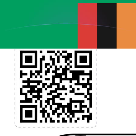
et la gestion de vos devises. Convertissez des devises,
programmez des alertes de taux et transférez de
l'argent à l'étranger sans frais cachés. Téléchargez
l'application dès aujourd'hui !