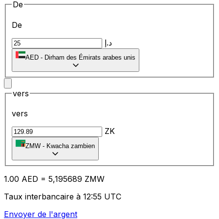
De
De
د.إ
AED
-
Dirham des Émirats arabes unis
vers
vers
ZK
ZMW
-
Kwacha zambien
1.00
AED
=
5,
195689
ZMW
Taux interbancaire à 12:55 UTC
Envoyer de l'argent