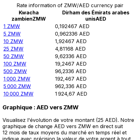
Rate information of ZMW/AED currency pair
Kwacha
Dirham des Émirats arabes
zambien
ZMW
unis
AED
1
ZMW
0,192467
AED
5
ZMW
0,962336
AED
10
ZMW
1,92467
AED
25
ZMW
4,81168
AED
50
ZMW
9,62336
AED
100
ZMW
19,2467
AED
500
ZMW
96,2336
AED
1 000
ZMW
192,467
AED
5 000
ZMW
962,336
AED
10 000
ZMW
1 924,67
AED
Graphique : AED vers ZMW
Visualisez l'évolution de votre montant (25 AED). Notre
graphique de change AED vers ZMW en direct suit
12 mois de taux moyens du marché en temps réel et
indique avec précision la valeur de votre argent à tout