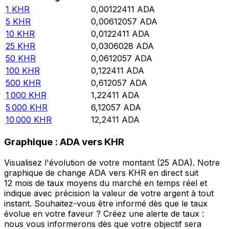
1
KHR
0,00122411
ADA
5
KHR
0,00612057
ADA
10
KHR
0,0122411
ADA
25
KHR
0,0306028
ADA
50
KHR
0,0612057
ADA
100
KHR
0,122411
ADA
500
KHR
0,612057
ADA
1 000
KHR
1,22411
ADA
5 000
KHR
6,12057
ADA
10 000
KHR
12,2411
ADA
Graphique : ADA vers KHR
Visualisez l'évolution de votre montant (25 ADA). Notre
graphique de change ADA vers KHR en direct suit
12 mois de taux moyens du marché en temps réel et
indique avec précision la valeur de votre argent à tout
instant. Souhaitez-vous être informé dès que le taux
évolue en votre faveur ? Créez une alerte de taux :
nous vous informerons dès que votre objectif sera