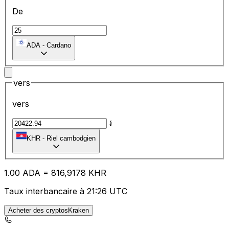
De
ADA
-
Cardano
vers
vers
៛
KHR
-
Riel cambodgien
1.00
ADA
=
81
6,9178
KHR
Taux interbancaire à 21:26 UTC
Acheter des cryptosKraken