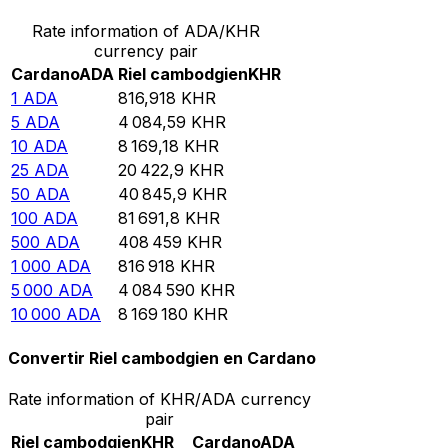
Rate information of ADA/KHR
currency pair
Cardano
ADA
Riel cambodgien
KHR
1
ADA
816,918
KHR
5
ADA
4 084,59
KHR
10
ADA
8 169,18
KHR
25
ADA
20 422,9
KHR
50
ADA
40 845,9
KHR
100
ADA
81 691,8
KHR
500
ADA
408 459
KHR
1 000
ADA
816 918
KHR
5 000
ADA
4 084 590
KHR
10 000
ADA
8 169 180
KHR
Convertir Riel cambodgien en Cardano
Rate information of KHR/ADA currency
pair
Riel cambodgien
KHR
Cardano
ADA