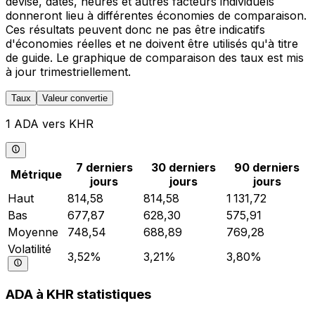
devise, dates, heures et autres facteurs individuels
donneront lieu à différentes économies de comparaison.
Ces résultats peuvent donc ne pas être indicatifs
d'économies réelles et ne doivent être utilisés qu'à titre
de guide. Le graphique de comparaison des taux est mis
à jour trimestriellement.
Taux
Valeur convertie
1 ADA vers KHR
7 derniers
30 derniers
90 derniers
Métrique
jours
jours
jours
Haut
814,58
814,58
1 131,72
Bas
677,87
628,30
575,91
Moyenne
748,54
688,89
769,28
Volatilité
3,52%
3,21%
3,80%
ADA à KHR statistiques