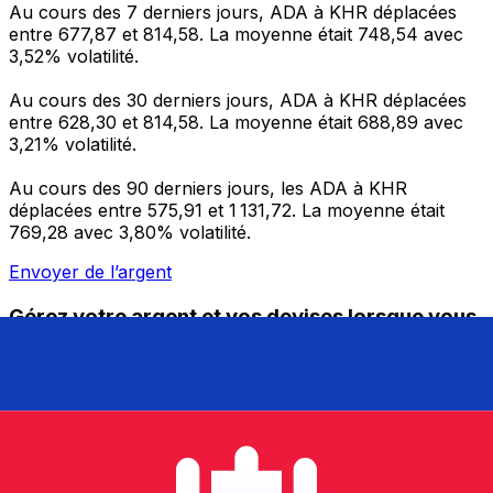
Au cours des 7 derniers jours, ADA à KHR déplacées
entre 677,87 et 814,58. La moyenne était 748,54 avec
3,52% volatilité.
Au cours des 30 derniers jours, ADA à KHR déplacées
entre 628,30 et 814,58. La moyenne était 688,89 avec
3,21% volatilité.
Au cours des 90 derniers jours, les ADA à KHR
déplacées entre 575,91 et 1 131,72. La moyenne était
769,28 avec 3,80% volatilité.
Envoyer de l’argent
Gérez votre argent et vos devises lorsque vous
êtes en déplacement
L'application Xe réunit toutes les fonctionnalités
nécessaires pour vos transferts d'argent internationaux
et la gestion de vos devises. Convertissez des devises,
programmez des alertes de taux et transférez de
l'argent à l'étranger sans frais cachés. Téléchargez