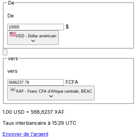
De
De
$
USD
-
Dollar américain
vers
vers
FCFA
XAF
-
Franc CFA d’Afrique centrale, BEAC
1.00
USD
=
56
8,6237
XAF
Taux interbancaire à 15:29 UTC
Envoyer de l'argent