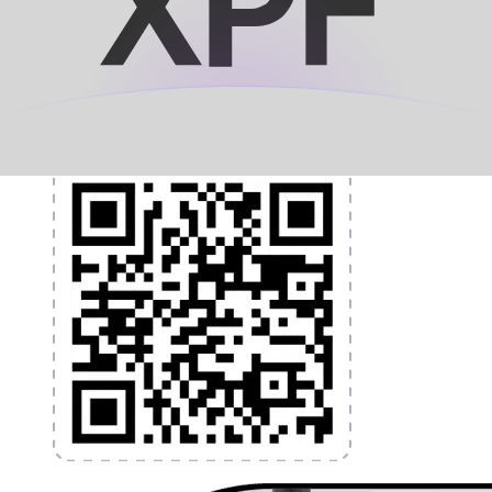
et la gestion de vos devises. Convertissez des devises,
programmez des alertes de taux et transférez de
l'argent à l'étranger sans frais cachés. Téléchargez
l'application dès aujourd'hui !