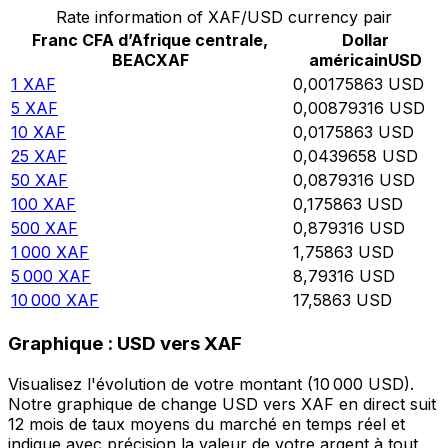
Rate information of XAF/USD currency pair
Franc CFA d’Afrique centrale,
Dollar
BEAC
XAF
américain
USD
1
XAF
0,00175863
USD
5
XAF
0,00879316
USD
10
XAF
0,0175863
USD
25
XAF
0,0439658
USD
50
XAF
0,0879316
USD
100
XAF
0,175863
USD
500
XAF
0,879316
USD
1 000
XAF
1,75863
USD
5 000
XAF
8,79316
USD
10 000
XAF
17,5863
USD
Graphique : USD vers XAF
Visualisez l'évolution de votre montant (10 000 USD).
Notre graphique de change USD vers XAF en direct suit
12 mois de taux moyens du marché en temps réel et
indique avec précision la valeur de votre argent à tout