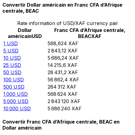
Convertir Dollar américain en Franc CFA d’Afrique
centrale, BEAC
Rate information of USD/XAF currency pair
Dollar
Franc CFA d’Afrique centrale,
américain
USD
BEAC
XAF
1
USD
568,624
XAF
5
USD
2 843,12
XAF
10
USD
5 686,24
XAF
25
USD
14 215,6
XAF
50
USD
28 431,2
XAF
100
USD
56 862,4
XAF
500
USD
284 312
XAF
1 000
USD
568 624
XAF
5 000
USD
2 843 120
XAF
10 000
USD
5 686 240
XAF
Convertir Franc CFA d’Afrique centrale, BEAC en
Dollar américain