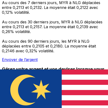
Au cours des 7 derniers jours, MYR à NLG déplacées
entre 0,2113 et 0,2132. La moyenne était 0,2122 avec
0,12% volatilité.
Au cours des 30 derniers jours, MYR à NLG déplacées
entre 0,2113 et 0,2157. La moyenne était 0,2139 avec
0,26% volatilité.
Au cours des 90 derniers jours, les MYR à NLG
déplacées entre 0,2105 et 0,2180. La moyenne était
0,2146 avec 0,32% volatilité.
Envoyer de l’argent
Gérez votre argent et vos devises lorsque vous
êtes en déplacement
L'application Xe réunit toutes les fonctionnalités
nécessaires pour vos transferts d'argent internationaux
et la gestion de vos devises. Convertissez des devises,
programmez des alertes de taux et transférez de
l'argent à l'étranger sans frais cachés. Téléchargez