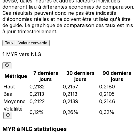
devise, dates, heures et autres facteurs individuels
donneront lieu à différentes économies de comparaison.
Ces résultats peuvent donc ne pas être indicatifs
d'économies réelles et ne doivent être utilisés qu'à titre
de guide. Le graphique de comparaison des taux est mis
à jour trimestriellement.
Taux
Valeur convertie
1 MYR vers NLG
7 derniers
30 derniers
90 derniers
Métrique
jours
jours
jours
Haut
0,2132
0,2157
0,2180
Bas
0,2113
0,2113
0,2105
Moyenne
0,2122
0,2139
0,2146
Volatilité
0,12%
0,26%
0,32%
MYR à NLG statistiques