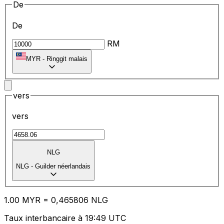
De
De
RM
MYR
-
Ringgit malais
vers
vers
NLG
NLG
-
Guilder néerlandais
1.00
MYR
=
0,
465806
NLG
Taux interbancaire à 19:49 UTC