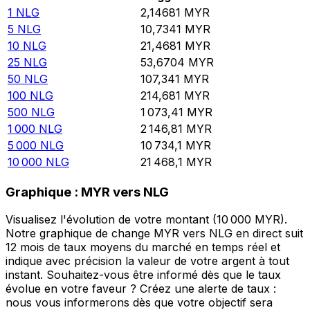
1
NLG
2,14681
MYR
5
NLG
10,7341
MYR
10
NLG
21,4681
MYR
25
NLG
53,6704
MYR
50
NLG
107,341
MYR
100
NLG
214,681
MYR
500
NLG
1 073,41
MYR
1 000
NLG
2 146,81
MYR
5 000
NLG
10 734,1
MYR
10 000
NLG
21 468,1
MYR
Graphique : MYR vers NLG
Visualisez l'évolution de votre montant (10 000 MYR).
Notre graphique de change MYR vers NLG en direct suit
12 mois de taux moyens du marché en temps réel et
indique avec précision la valeur de votre argent à tout
instant. Souhaitez-vous être informé dès que le taux
évolue en votre faveur ? Créez une alerte de taux :
nous vous informerons dès que votre objectif sera