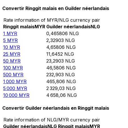
Convertir Ringgit malais en Guilder néerlandais
Rate information of MYR/NLG currency pair
Ringgit malais
MYR
Guilder néerlandais
NLG
1
MYR
0,465806
NLG
5
MYR
2,32903
NLG
10
MYR
4,65806
NLG
25
MYR
11,6452
NLG
50
MYR
23,2903
NLG
100
MYR
46,5806
NLG
500
MYR
232,903
NLG
1 000
MYR
465,806
NLG
5 000
MYR
2 329,03
NLG
10 000
MYR
4 658,06
NLG
Convertir Guilder néerlandais en Ringgit malais
Rate information of NLG/MYR currency pair
Guilder néerlandais
NLG
Ringgit malais
MYR