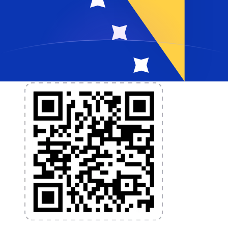
nécessaires pour vos transferts d'argent internationaux
et la gestion de vos devises. Convertissez des devises,
programmez des alertes de taux et transférez de
l'argent à l'étranger sans frais cachés. Téléchargez
l'application dès aujourd'hui !