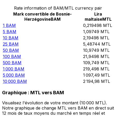
Rate information of BAM/MTL currency pair
Mark convertible de Bosnie-
Lira
Herzégovine
BAM
maltaise
MTL
1
BAM
0,219498
MTL
5
BAM
1,09749
MTL
10
BAM
2,19498
MTL
25
BAM
5,48744
MTL
50
BAM
10,9749
MTL
100
BAM
21,9498
MTL
500
BAM
109,749
MTL
1 000
BAM
219,498
MTL
5 000
BAM
1 097,49
MTL
10 000
BAM
2 194,98
MTL
Graphique : MTL vers BAM
Visualisez l'évolution de votre montant (10 000 MTL).
Notre graphique de change MTL vers BAM en direct suit
12 mois de taux moyens du marché en temps réel et