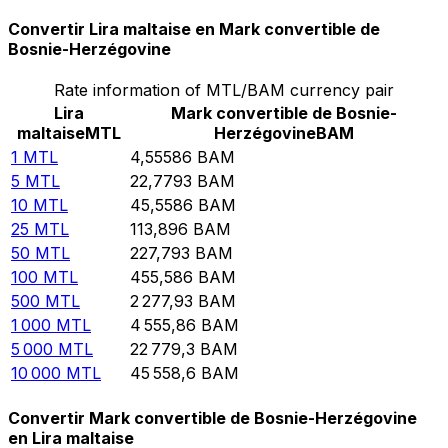
Convertir Lira maltaise en Mark convertible de
Bosnie-Herzégovine
Rate information of MTL/BAM currency pair
Lira
Mark convertible de Bosnie-
maltaise
MTL
Herzégovine
BAM
1
MTL
4,55586
BAM
5
MTL
22,7793
BAM
10
MTL
45,5586
BAM
25
MTL
113,896
BAM
50
MTL
227,793
BAM
100
MTL
455,586
BAM
500
MTL
2 277,93
BAM
1 000
MTL
4 555,86
BAM
5 000
MTL
22 779,3
BAM
10 000
MTL
45 558,6
BAM
Convertir Mark convertible de Bosnie-Herzégovine
en Lira maltaise