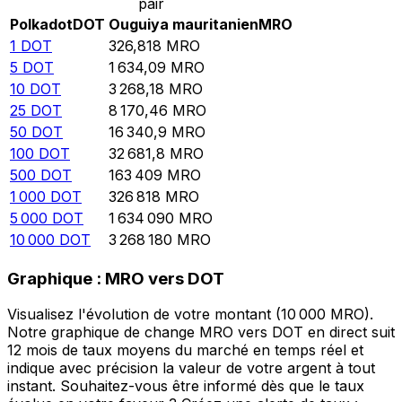
pair
Polkadot
DOT
Ouguiya mauritanien
MRO
1
DOT
326,818
MRO
5
DOT
1 634,09
MRO
10
DOT
3 268,18
MRO
25
DOT
8 170,46
MRO
50
DOT
16 340,9
MRO
100
DOT
32 681,8
MRO
500
DOT
163 409
MRO
1 000
DOT
326 818
MRO
5 000
DOT
1 634 090
MRO
10 000
DOT
3 268 180
MRO
Graphique : MRO vers DOT
Visualisez l'évolution de votre montant (10 000 MRO).
Notre graphique de change MRO vers DOT en direct suit
12 mois de taux moyens du marché en temps réel et
indique avec précision la valeur de votre argent à tout
instant. Souhaitez-vous être informé dès que le taux