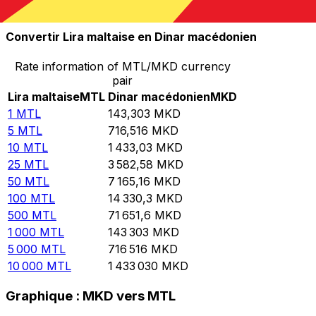
10 000
MKD
69,7821
MTL
Convertir Lira maltaise en Dinar macédonien
Rate information of MTL/MKD currency
pair
Lira maltaise
MTL
Dinar macédonien
MKD
1
MTL
143,303
MKD
5
MTL
716,516
MKD
10
MTL
1 433,03
MKD
25
MTL
3 582,58
MKD
50
MTL
7 165,16
MKD
100
MTL
14 330,3
MKD
500
MTL
71 651,6
MKD
1 000
MTL
143 303
MKD
5 000
MTL
716 516
MKD
10 000
MTL
1 433 030
MKD
Graphique : MKD vers MTL