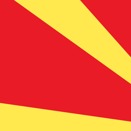
MTL
MTL
-
Lira maltaise
1.00
MKD
=
0,
006978
MTL
Taux interbancaire à 08:38 UTC
Parlez avec un expert en devises dès aujourd'hui.
Nous p
Planifier un appel
Nous utilisons le taux de marché moyen pour notre conv
d'argent.
Vérifiez les taux d'envoi.
Saviez-vous que vous pouvez envoyer de l'argent à l'étr
Inscrivez-vous aujourd'hui