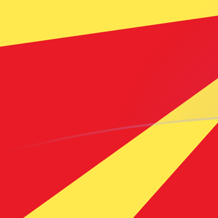
Le taux de change de MKD vers MTL 
Convertir Dinar macédonien en Lira maltaise
Rate information of MKD/MTL currency
pair
Dinar macédonien
MKD
Lira maltaise
MTL
1
MKD
0,00697821
MTL
5
MKD
0,0348911
MTL
10
MKD
0,0697821
MTL
25
MKD
0,174455
MTL
50
MKD
0,348911
MTL
100
MKD
0,697821
MTL
500
MKD
3,48911
MTL
1 000
MKD
6,97821
MTL
5 000
MKD
34,8911
MTL