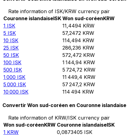
Rate information of ISK/KRW currency pair
Couronne islandaise
ISK
Won sud-coréen
KRW
1
ISK
11,4494
KRW
5
ISK
57,2472
KRW
10
ISK
114,494
KRW
25
ISK
286,236
KRW
50
ISK
572,472
KRW
100
ISK
1 144,94
KRW
500
ISK
5 724,72
KRW
1 000
ISK
11 449,4
KRW
5 000
ISK
57 247,2
KRW
10 000
ISK
114 494
KRW
Convertir Won sud-coréen en Couronne islandaise
Rate information of KRW/ISK currency pair
Won sud-coréen
KRW
Couronne islandaise
ISK
1
KRW
0,0873405
ISK