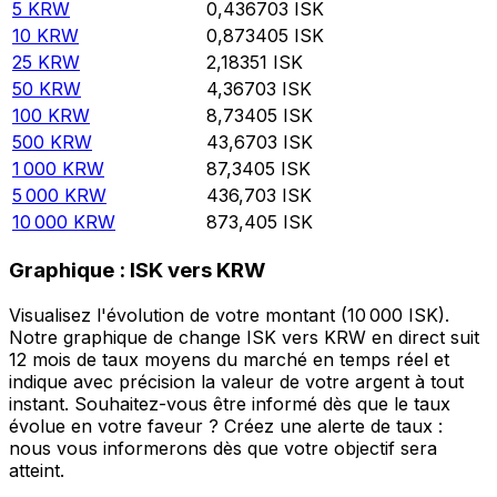
5
KRW
0,436703
ISK
10
KRW
0,873405
ISK
25
KRW
2,18351
ISK
50
KRW
4,36703
ISK
100
KRW
8,73405
ISK
500
KRW
43,6703
ISK
1 000
KRW
87,3405
ISK
5 000
KRW
436,703
ISK
10 000
KRW
873,405
ISK
Graphique : ISK vers KRW
Visualisez l'évolution de votre montant (10 000 ISK).
Notre graphique de change ISK vers KRW en direct suit
12 mois de taux moyens du marché en temps réel et
indique avec précision la valeur de votre argent à tout
instant. Souhaitez-vous être informé dès que le taux
évolue en votre faveur ? Créez une alerte de taux :
nous vous informerons dès que votre objectif sera
atteint.