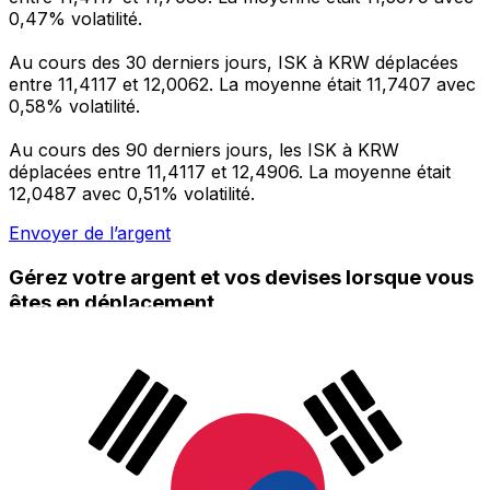
0,47% volatilité.
Au cours des 30 derniers jours, ISK à KRW déplacées
entre 11,4117 et 12,0062. La moyenne était 11,7407 avec
0,58% volatilité.
Au cours des 90 derniers jours, les ISK à KRW
déplacées entre 11,4117 et 12,4906. La moyenne était
12,0487 avec 0,51% volatilité.
Envoyer de l’argent
Gérez votre argent et vos devises lorsque vous
êtes en déplacement
L'application Xe réunit toutes les fonctionnalités
nécessaires pour vos transferts d'argent internationaux
et la gestion de vos devises. Convertissez des devises,
programmez des alertes de taux et transférez de
l'argent à l'étranger sans frais cachés. Téléchargez
l'application dès aujourd'hui !