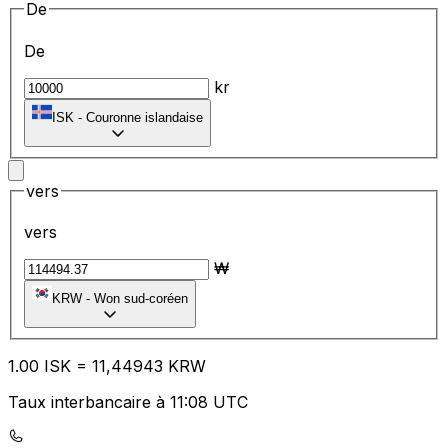
De
De
kr
ISK
-
Couronne islandaise
vers
vers
₩
KRW
-
Won sud-coréen
1.00
ISK
=
11
,44943
KRW
Taux interbancaire à 11:08 UTC