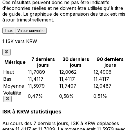
Ces résultats peuvent donc ne pas être indicatifs
d'économies réelles et ne doivent être utilisés qu'à titre
de guide. Le graphique de comparaison des taux est mis
à jour trimestriellement.
Taux
Valeur convertie
1 ISK vers KRW
7 derniers
30 derniers
90 derniers
Métrique
jours
jours
jours
Haut
11,7089
12,0062
12,4906
Bas
11,4117
11,4117
11,4117
Moyenne
11,5979
11,7407
12,0487
Volatilité
0,47%
0,58%
0,51%
ISK à KRW statistiques
Au cours des 7 derniers jours, ISK à KRW déplacées
entre 11,4117 et 11,7089. La moyenne était 11,5979 avec