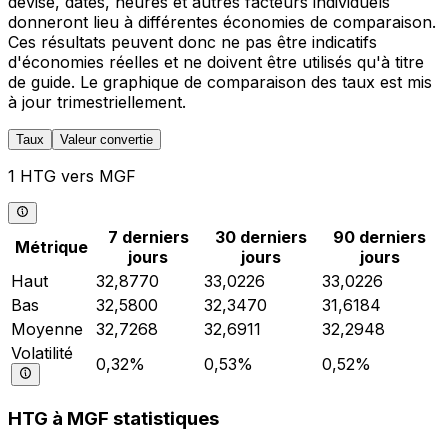
devise, dates, heures et autres facteurs individuels
donneront lieu à différentes économies de comparaison.
Ces résultats peuvent donc ne pas être indicatifs
d'économies réelles et ne doivent être utilisés qu'à titre
de guide. Le graphique de comparaison des taux est mis
à jour trimestriellement.
Taux
Valeur convertie
1 HTG vers MGF
7 derniers
30 derniers
90 derniers
Métrique
jours
jours
jours
Haut
32,8770
33,0226
33,0226
Bas
32,5800
32,3470
31,6184
Moyenne
32,7268
32,6911
32,2948
Volatilité
0,32%
0,53%
0,52%
HTG à MGF statistiques