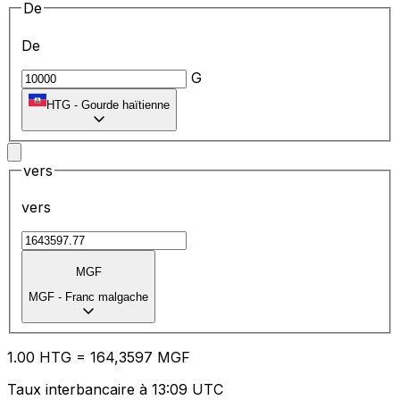
De
De
G
HTG
-
Gourde haïtienne
vers
vers
MGF
MGF
-
Franc malgache
1.00
HTG
=
16
4,3597
MGF
Taux interbancaire à 13:09 UTC