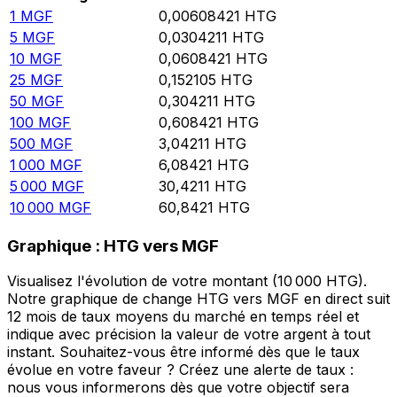
1
MGF
0,00608421
HTG
5
MGF
0,0304211
HTG
10
MGF
0,0608421
HTG
25
MGF
0,152105
HTG
50
MGF
0,304211
HTG
100
MGF
0,608421
HTG
500
MGF
3,04211
HTG
1 000
MGF
6,08421
HTG
5 000
MGF
30,4211
HTG
10 000
MGF
60,8421
HTG
Graphique : HTG vers MGF
Visualisez l'évolution de votre montant (10 000 HTG).
Notre graphique de change HTG vers MGF en direct suit
12 mois de taux moyens du marché en temps réel et
indique avec précision la valeur de votre argent à tout
instant. Souhaitez-vous être informé dès que le taux
évolue en votre faveur ? Créez une alerte de taux :
nous vous informerons dès que votre objectif sera