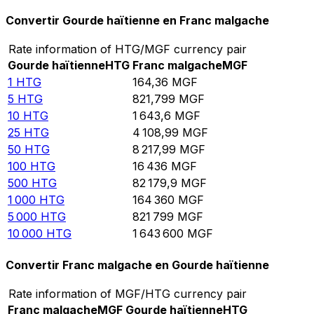
Convertir Gourde haïtienne en Franc malgache
Rate information of HTG/MGF currency pair
Gourde haïtienne
HTG
Franc malgache
MGF
1
HTG
164,36
MGF
5
HTG
821,799
MGF
10
HTG
1 643,6
MGF
25
HTG
4 108,99
MGF
50
HTG
8 217,99
MGF
100
HTG
16 436
MGF
500
HTG
82 179,9
MGF
1 000
HTG
164 360
MGF
5 000
HTG
821 799
MGF
10 000
HTG
1 643 600
MGF
Convertir Franc malgache en Gourde haïtienne
Rate information of MGF/HTG currency pair
Franc malgache
MGF
Gourde haïtienne
HTG