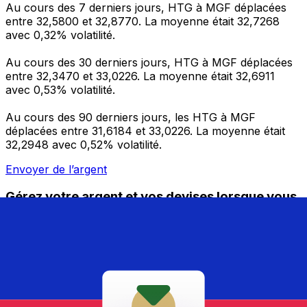
Au cours des 7 derniers jours, HTG à MGF déplacées
entre 32,5800 et 32,8770. La moyenne était 32,7268
avec 0,32% volatilité.
Au cours des 30 derniers jours, HTG à MGF déplacées
entre 32,3470 et 33,0226. La moyenne était 32,6911
avec 0,53% volatilité.
Au cours des 90 derniers jours, les HTG à MGF
déplacées entre 31,6184 et 33,0226. La moyenne était
32,2948 avec 0,52% volatilité.
Envoyer de l’argent
Gérez votre argent et vos devises lorsque vous
êtes en déplacement
L'application Xe réunit toutes les fonctionnalités
nécessaires pour vos transferts d'argent internationaux
et la gestion de vos devises. Convertissez des devises,
programmez des alertes de taux et transférez de
l'argent à l'étranger sans frais cachés. Téléchargez