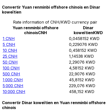
Convertir Yuan renminbi offshore chinois en Dinar
koweïtien
Rate information of CNH/KWD currency pair
Yuan renminbi offshore
Dinar
chinois
CNH
koweïtien
KWD
1
CNH
0,0458152
KWD
5
CNH
0,229076
KWD
10
CNH
0,458152
KWD
25
CNH
1,14538
KWD
50
CNH
2,29076
KWD
100
CNH
4,58152
KWD
500
CNH
22,9076
KWD
1 000
CNH
45,8152
KWD
5 000
CNH
229,076
KWD
10 000
CNH
458,152
KWD
Convertir Dinar koweïtien en Yuan renminbi offshore
chinois