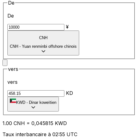
De
De
¥
CNH
CNH
-
Yuan renminbi offshore chinois
vers
vers
KD
KWD
-
Dinar koweïtien
1.00
CNH
=
0,
045815
KWD
Taux interbancaire à 02:55 UTC