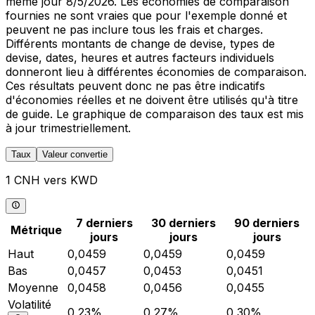
même jour 8/5/2026. Les économies de comparaison
fournies ne sont vraies que pour l'exemple donné et
peuvent ne pas inclure tous les frais et charges.
Différents montants de change de devise, types de
devise, dates, heures et autres facteurs individuels
donneront lieu à différentes économies de comparaison.
Ces résultats peuvent donc ne pas être indicatifs
d'économies réelles et ne doivent être utilisés qu'à titre
de guide. Le graphique de comparaison des taux est mis
à jour trimestriellement.
Taux
Valeur convertie
1 CNH vers KWD
7 derniers
30 derniers
90 derniers
Métrique
jours
jours
jours
Haut
0,0459
0,0459
0,0459
Bas
0,0457
0,0453
0,0451
Moyenne
0,0458
0,0456
0,0455
Volatilité
0,23%
0,27%
0,30%