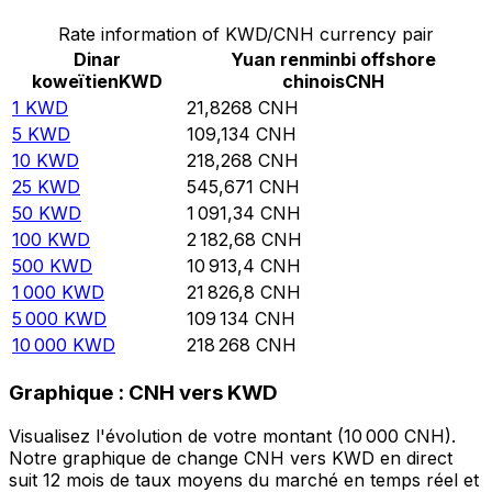
Rate information of KWD/CNH currency pair
Dinar
Yuan renminbi offshore
koweïtien
KWD
chinois
CNH
1
KWD
21,8268
CNH
5
KWD
109,134
CNH
10
KWD
218,268
CNH
25
KWD
545,671
CNH
50
KWD
1 091,34
CNH
100
KWD
2 182,68
CNH
500
KWD
10 913,4
CNH
1 000
KWD
21 826,8
CNH
5 000
KWD
109 134
CNH
10 000
KWD
218 268
CNH
Graphique : CNH vers KWD
Visualisez l'évolution de votre montant (10 000 CNH).
Notre graphique de change CNH vers KWD en direct
suit 12 mois de taux moyens du marché en temps réel et