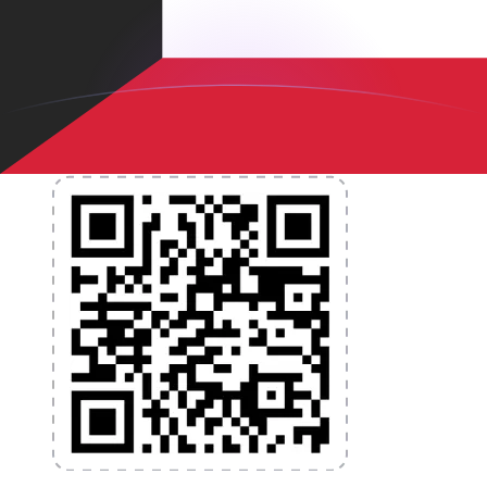
nécessaires pour vos transferts d'argent internationaux
et la gestion de vos devises. Convertissez des devises,
programmez des alertes de taux et transférez de
l'argent à l'étranger sans frais cachés. Téléchargez
l'application dès aujourd'hui !