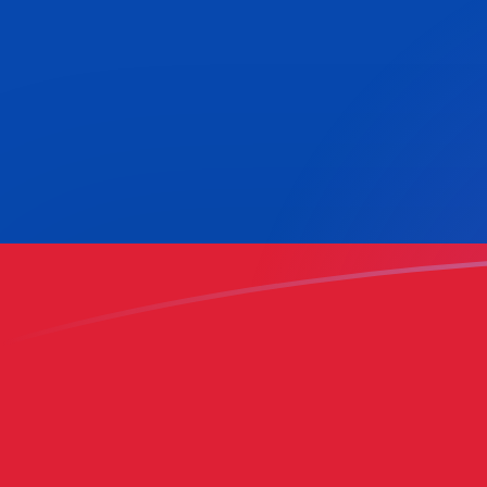
Le taux de change de BEF vers COP a
Convertir Franc belge en Peso colombien
Rate information of BEF/COP
currency pair
Franc belge
BEF
Peso colombien
COP
1
BEF
90,4268
COP
5
BEF
452,134
COP
10
BEF
904,268
COP
25
BEF
2 260,67
COP
50
BEF
4 521,34
COP
100
BEF
9 042,68
COP
500
BEF
45 213,4
COP
1 000
BEF
90 426,8
COP
5 000
BEF
452 134
COP