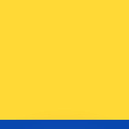
ouvons battre les taux des concurrents.
ertisseur. Le taux est donné à titre d'information seulemen
anger avec Xe ?