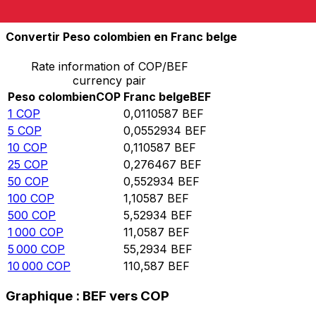
10 000
BEF
904 268
COP
Convertir Peso colombien en Franc belge
Rate information of COP/BEF
currency pair
Peso colombien
COP
Franc belge
BEF
1
COP
0,0110587
BEF
5
COP
0,0552934
BEF
10
COP
0,110587
BEF
25
COP
0,276467
BEF
50
COP
0,552934
BEF
100
COP
1,10587
BEF
500
COP
5,52934
BEF
1 000
COP
11,0587
BEF
5 000
COP
55,2934
BEF
10 000
COP
110,587
BEF
Graphique : BEF vers COP