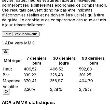
devise, dates, heures et autres facteurs individuels
donneront lieu à différentes économies de comparaison.
Ces résultats peuvent donc ne pas être indicatifs
d'économies réelles et ne doivent être utilisés qu'à titre
de guide. Le graphique de comparaison des taux est mis
à jour trimestriellement.
Taux
Valeur convertie
1 ADA vers MMK
7 derniers
30 derniers
90 derniers
Métrique
jours
jours
jours
Haut
406,52
406,52
592,89
Bas
339,22
326,43
301,25
Moyenne
370,41
356,97
404,70
Volatilité
3,30%
3,28%
3,79%
ADA à MMK statistiques