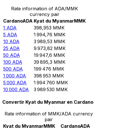
Rate information of ADA/MMK
currency pair
Cardano
ADA
Kyat du Myanmar
MMK
1
ADA
398,953
MMK
5
ADA
1 994,76
MMK
10
ADA
3 989,53
MMK
25
ADA
9 973,82
MMK
50
ADA
19 947,6
MMK
100
ADA
39 895,3
MMK
500
ADA
199 476
MMK
1 000
ADA
398 953
MMK
5 000
ADA
1 994 760
MMK
10 000
ADA
3 989 530
MMK
Convertir Kyat du Myanmar en Cardano
Rate information of MMK/ADA currency
pair
Kyat du Myanmar
MMK
Cardano
ADA