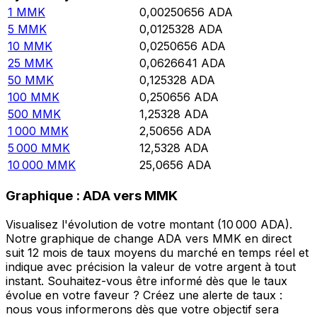
1
MMK
0,00250656
ADA
5
MMK
0,0125328
ADA
10
MMK
0,0250656
ADA
25
MMK
0,0626641
ADA
50
MMK
0,125328
ADA
100
MMK
0,250656
ADA
500
MMK
1,25328
ADA
1 000
MMK
2,50656
ADA
5 000
MMK
12,5328
ADA
10 000
MMK
25,0656
ADA
Graphique : ADA vers MMK
Visualisez l'évolution de votre montant (10 000 ADA).
Notre graphique de change ADA vers MMK en direct
suit 12 mois de taux moyens du marché en temps réel et
indique avec précision la valeur de votre argent à tout
instant. Souhaitez-vous être informé dès que le taux
évolue en votre faveur ? Créez une alerte de taux :
nous vous informerons dès que votre objectif sera