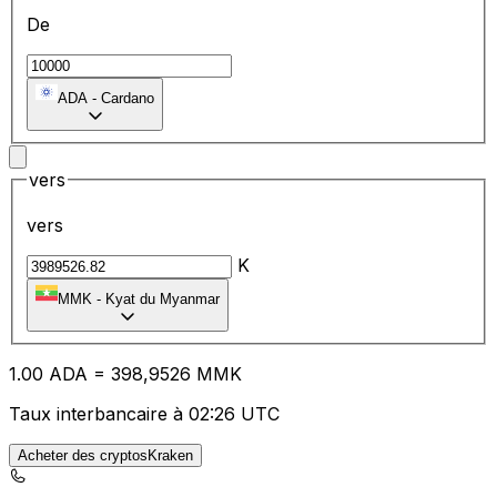
De
ADA
-
Cardano
vers
vers
K
MMK
-
Kyat du Myanmar
1.00
ADA
=
39
8,9526
MMK
Taux interbancaire à 02:26 UTC
Acheter des cryptosKraken