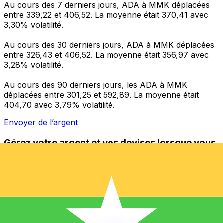
Au cours des 7 derniers jours, ADA à MMK déplacées
entre 339,22 et 406,52. La moyenne était 370,41 avec
3,30% volatilité.
Au cours des 30 derniers jours, ADA à MMK déplacées
entre 326,43 et 406,52. La moyenne était 356,97 avec
3,28% volatilité.
Au cours des 90 derniers jours, les ADA à MMK
déplacées entre 301,25 et 592,89. La moyenne était
404,70 avec 3,79% volatilité.
Envoyer de l’argent
Gérez votre argent et vos devises lorsque vous
êtes en déplacement
L'application Xe réunit toutes les fonctionnalités
nécessaires pour vos transferts d'argent internationaux
et la gestion de vos devises. Convertissez des devises,
programmez des alertes de taux et transférez de
l'argent à l'étranger sans frais cachés. Téléchargez